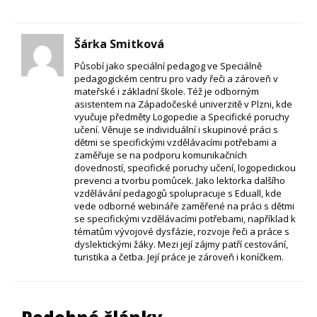
Šárka Smitková
Působí jako speciální pedagog ve Speciálně
pedagogickém centru pro vady řeči a zároveň v
mateřské i základní škole. Též je odborným
asistentem na Západočeské univerzitě v Plzni, kde
vyučuje předměty Logopedie a Specifické poruchy
učení. Věnuje se individuální i skupinové práci s
dětmi se specifickými vzdělávacími potřebami a
zaměřuje se na podporu komunikačních
dovedností, specifické poruchy učení, logopedickou
prevenci a tvorbu pomůcek. Jako lektorka dalšího
vzdělávání pedagogů spolupracuje s Eduall, kde
vede odborné webináře zaměřené na práci s dětmi
se specifickými vzdělávacími potřebami, například k
tématům vývojové dysfázie, rozvoje řeči a práce s
dyslektickými žáky. Mezi její zájmy patří cestování,
turistika a četba. Její práce je zároveň i koníčkem.