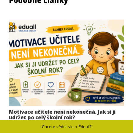
Podobné články
Motivace učitele není nekonečná. Jak si ji
udržet po celý školní rok?
Na začátku školního roku přichází většina pedagogů do
Chcete vědet víc o Eduall?
školy s novou energií.…