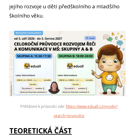
jejího rozvoje u dětí předškolního a mladšího
školního věku.
Přihlášení k průvodci zde:
https://www.eduall.cz/vycviky?
search=pruvodce
TEORETICKÁ ČÁST