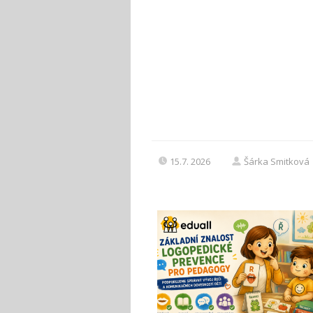
15.7. 2026
Šárka Smitková