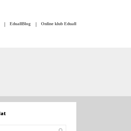
EduallBlog
Online klub Eduall
dat