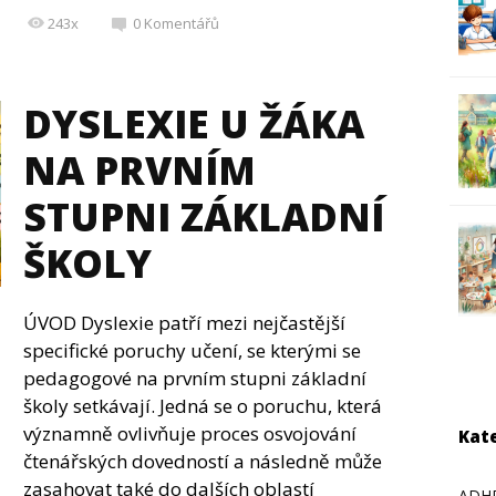
243x
0
Komentářů
DYSLEXIE U ŽÁKA
NA PRVNÍM
STUPNI ZÁKLADNÍ
ŠKOLY
ÚVOD Dyslexie patří mezi nejčastější
specifické poruchy učení, se kterými se
pedagogové na prvním stupni základní
školy setkávají. Jedná se o poruchu, která
významně ovlivňuje proces osvojování
Kat
čtenářských dovedností a následně může
zasahovat také do dalších oblastí
ADH