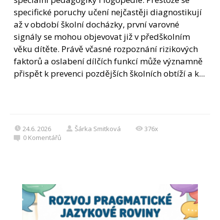
specifické poruchy učení nejčastěji diagnostikují
až v období školní docházky, první varovné
signály se mohou objevovat již v předškolním
věku dítěte. Právě včasné rozpoznání rizikových
faktorů a oslabení dílčích funkcí může významně
přispět k prevenci pozdějších školních obtíží a k...
24.6. 2026
Šárka Smitková
376x
0
Komentářů