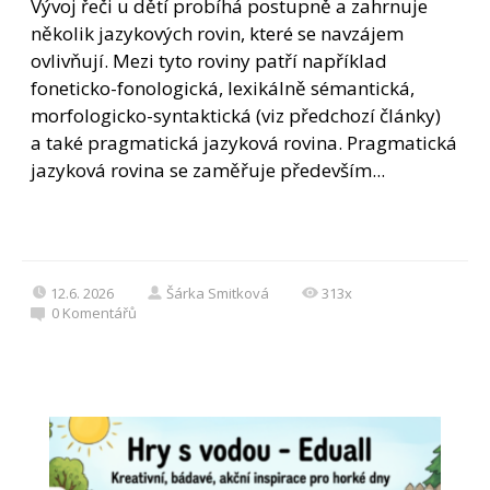
Vývoj řeči u dětí probíhá postupně a zahrnuje
několik jazykových rovin, které se navzájem
ovlivňují. Mezi tyto roviny patří například
foneticko-fonologická, lexikálně sémantická,
morfologicko-syntaktická (viz předchozí články)
a také pragmatická jazyková rovina. Pragmatická
jazyková rovina se zaměřuje především...
12.6. 2026
Šárka Smitková
313x
0
Komentářů