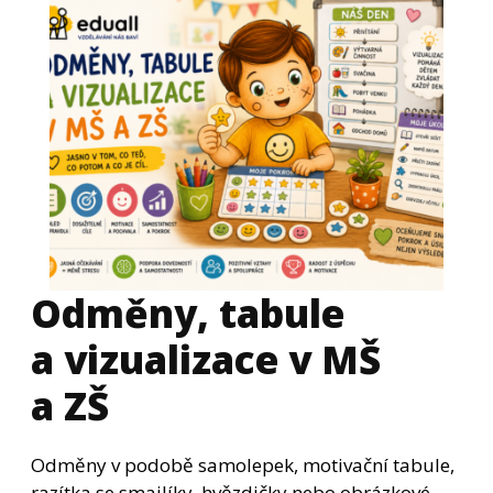
Odměny, tabule
a vizualizace v MŠ
a ZŠ
Odměny v podobě samolepek, motivační tabule,
razítka se smajlíky, hvězdičky nebo obrázkové