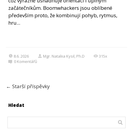
což výrazně usnadňuje orientaci i úplným
začátečníkům. Boomwhackers jsou oblíbené
především proto, že kombinují pohyb, rytmus,
hru...
8.6. 2026
Mgr. Nataliia Kysil, Ph.D
315x
0
Komentářů
←
Starší příspěvky
Hledat