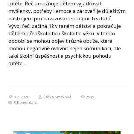
dítěte. Řeč umožňuje dětem vyjadřovat
myšlenky, potřeby i emoce a zároveň je důležitým
nástrojem pro navazování sociálních vztahů.
Vývoj řeči začíná již v raném dětství a pokračuje
během předškolního i školního věku. V tomto
období se mohou objevit různé obtíže, které
mohou negativně ovlivnit nejen komunikaci, ale
také školní úspěšnost a psychickou pohodu
dítěte....
3.7. 2026
Šárka Smitková
291x
0
Komentářů