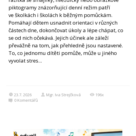
piktogramy znázorňující denní režim patří
ve školkách i školách k běžným pomůckám.
Pomáhají dětem usnadnit orientaci v různých
částech dne, dokončovat úkoly a lépe chápat, co
se od nich očekává. Jejich účinek ale záleží
převážně na tom, jak přehledně jsou nastavené.
To, co jednomu dítěti pomůže, může u jiného
vyvolat stres...
23.7. 2026
Mgr. Iva Strejčková
196x
0
Komentářů