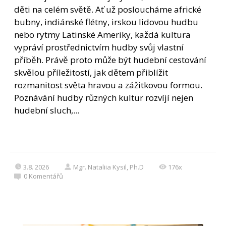
děti na celém světě. Ať už posloucháme africké
bubny, indiánské flétny, irskou lidovou hudbu
nebo rytmy Latinské Ameriky, každá kultura
vypráví prostřednictvím hudby svůj vlastní
příběh. Právě proto může být hudební cestování
skvělou příležitostí, jak dětem přiblížit
rozmanitost světa hravou a zážitkovou formou.
Poznávání hudby různých kultur rozvíjí nejen
hudební sluch,...
3.8. 2026
Mgr. Nataliia Kysil, Ph.D
176x
0
Komentářů