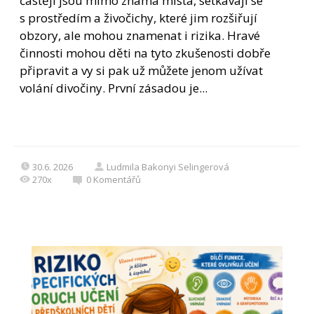
častěji jsou mimo známá místa, setkávají se
s prostředím a živočichy, které jim rozšiřují
obzory, ale mohou znamenat i rizika. Hravé
činnosti mohou děti na tyto zkušenosti dobře
připravit a vy si pak už můžete jenom užívat
volání divočiny. První zásadou je...
30.6. 2026
Ludmila Bakonyi Selingerová
270x
0
Komentářů