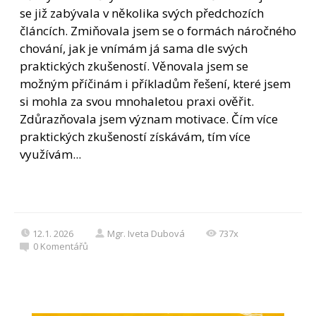
se již zabývala v několika svých předchozích
článcích. Zmiňovala jsem se o formách náročného
chování, jak je vnímám já sama dle svých
praktických zkušeností. Věnovala jsem se
možným příčinám i příkladům řešení, které jsem
si mohla za svou mnohaletou praxi ověřit.
Zdůrazňovala jsem význam motivace. Čím více
praktických zkušeností získávám, tím více
využívám...
12.1. 2026
Mgr. Iveta Dubová
737x
0
Komentářů