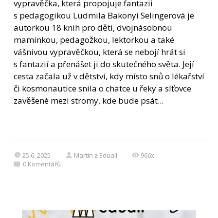
vypravěčka, která propojuje fantazii
s pedagogikou Ludmila Bakonyi Selingerová je
autorkou 18 knih pro děti, dvojnásobnou
maminkou, pedagožkou, lektorkou a také
vášnivou vypravěčkou, která se nebojí hrát si
s fantazií a přenášet ji do skutečného světa. Její
cesta začala už v dětství, kdy místo snů o lékařství
či kosmonautice snila o chatce u řeky a síťovce
zavěšené mezi stromy, kde bude psát...
25.6. 2025
Martin z Eduall
966x
0
Komentářů