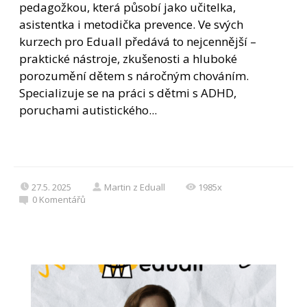
pedagožkou, která působí jako učitelka,
asistentka i metodička prevence. Ve svých
kurzech pro Eduall předává to nejcennější –
praktické nástroje, zkušenosti a hluboké
porozumění dětem s náročným chováním.
Specializuje se na práci s dětmi s ADHD,
poruchami autistického...
27.5. 2025
Martin z Eduall
1985x
0
Komentářů