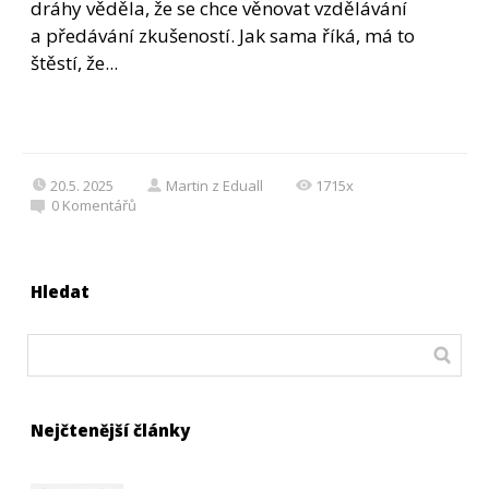
dráhy věděla, že se chce věnovat vzdělávání
a předávání zkušeností. Jak sama říká, má to
štěstí, že...
20.5. 2025
Martin z Eduall
1715x
0
Komentářů
Hledat
Nejčtenější články