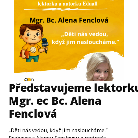
Představujeme lektorku
Mgr. ec Bc. Alena
Fenclová
„Děti nás vedou, když jim nasloucháme.“
Rozhovor s Alenou Fenclovou o podpoře