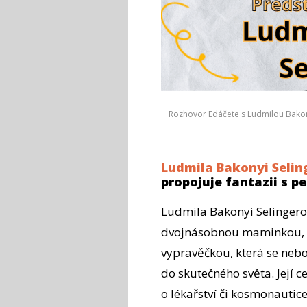
Rozhovor Edáčete s Ludmilou Bakon
Ludmila Bakonyi Selin
propojuje fantazii s 
Ludmila Bakonyi Selingerov
dvojnásobnou maminkou, p
vypravěčkou, která se nebojí
do skutečného světa. Její c
o lékařství či kosmonautice