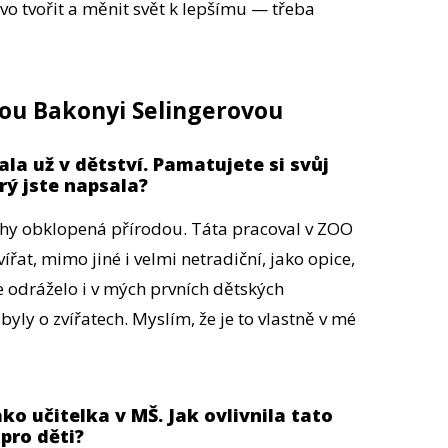
vo tvořit a měnit svět k lepšímu — třeba
ou Bakonyi Selingerovou
ala už v dětství. Pamatujete si svůj
rý jste napsala?
rahy obklopená přírodou. Táta pracoval v ZOO
at, mimo jiné i velmi netradiční, jako opice,
e odráželo i v mých prvních dětských
byly o zvířatech. Myslím, že je to vlastně v mé
ko učitelka v MŠ. Jak ovlivnila tato
pro děti?