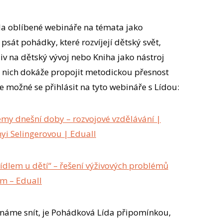
la oblíbené webináře na témata jako
 psát pohádky, které rozvíjejí dětský svět,
liv na dětský vývoj nebo Kniha jako nástroj
z nich dokáže propojit metodickou přesnost
je možné se přihlásit na tyto webináře s Lídou:
lémy dnešní doby – rozvojové vzdělávání |
i Selingerovou | Eduall
ídlem u dětí“ – řešení výživových problémů
m – Eduall
ínáme snít, je Pohádková Lída připomínkou,