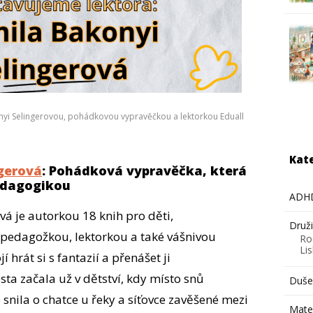
yi Selingerovou, pohádkovou vypravěčkou a lektorkou Eduall
Kat
gerová
: Pohádková vypravěčka, která
pedagogikou
ADH
á je autorkou 18 knih pro děti,
Druž
edagožkou, lektorkou a také vášnivou
Ro
Li
 hrát si s fantazií a přenášet ji
esta začala už v dětství, kdy místo snů
Dušev
 snila o chatce u řeky a síťovce zavěšené mezi
Mate