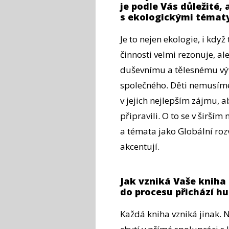
je podle Vás důležité,
s ekologickými témat
Je to nejen ekologie, i kdy
činnosti velmi rezonuje, a
duševnímu a tělesnému vývo
společného. Děti nemusíme
v jejich nejlepším zájmu, 
připravili. O to se v širší
a témata jako Globální roz
akcentují.
Jak vzniká Vaše kniha 
do procesu přichází h
Každá kniha vzniká jinak. N