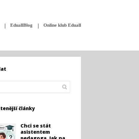
EduallBlog
Online klub Eduall
dat
tenější články
Chci se stát
asistentem
pedagoga. Jak na