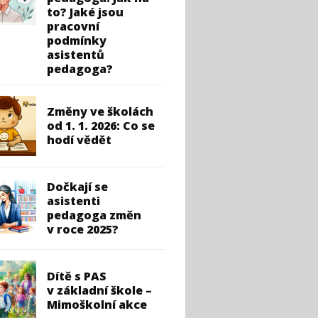
to? Jaké jsou
pracovní
podmínky
asistentů
pedagoga?
Změny ve školách
od 1. 1. 2026: Co se
hodí vědět
Dočkají se
asistenti
pedagoga změn
v roce 2025?
Dítě s PAS
v základní škole –
Mimoškolní akce