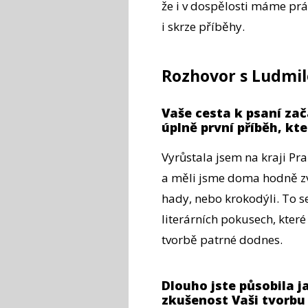
že i v dospělosti máme prá
i skrze příběhy.
Rozhovor s Ludmil
Vaše cesta k psaní zač
úplně první příběh, kte
Vyrůstala jsem na kraji P
a měli jsme doma hodně zvíř
hady, nebo krokodýli. To s
literárních pokusech, které 
tvorbě patrné dodnes.
Dlouho jste působila ja
zkušenost Vaši tvorbu 