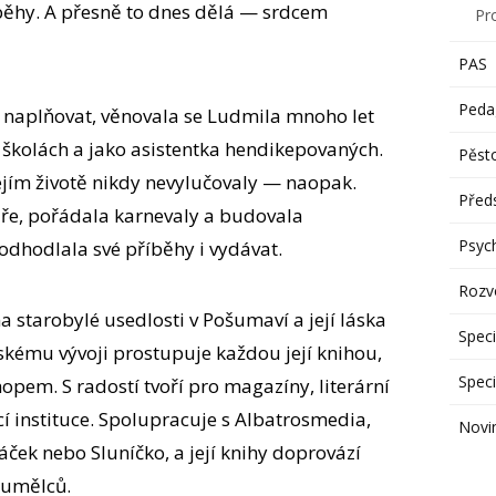
běhy. A přesně to dnes dělá — srdcem
Pr
PAS
Peda
al naplňovat, věnovala se Ludmila mnoho let
 školách a jako asistentka hendikepovaných.
Pěst
ejím životě nikdy nevylučovaly — naopak.
Předs
áře, pořádala karnevaly a budovala
Psyc
odhodlala své příběhy i vydávat.
Rozvo
a starobylé usedlosti v Pošumaví a její láska
Speci
skému vývoji prostupuje každou její knihou,
Speci
opem. S radostí tvoří pro magazíny, literární
cí instituce. Spolupracuje s Albatrosmedia,
Novi
áček nebo Sluníčko, a její knihy doprovází
 umělců.