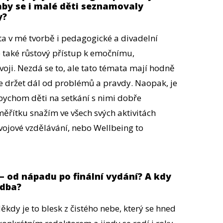
 aby se i malé děti seznamovaly
y?
ž ta v mé tvorbě i pedagogické a divadelní
le také růstový přístup k emočnímu,
ji. Nezdá se to, ale tato témata mají hodně
 držet dál od problémů a pravdy. Naopak, je
abychom děti na setkání s nimi dobře
m měřítku snažím ve všech svých aktivitách
vojové vzdělávání, nebo Wellbeing to
– od nápadu po finální vydání? A kdy
udba?
ěkdy je to blesk z čistého nebe, který se hned