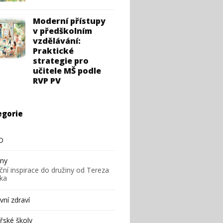
Moderní přístupy
v předškolním
vzdělávání:
Praktické
strategie pro
učitele MŠ podle
RVP PV
egorie
D
iny
ční inspirace do družiny od Tereza
ska
ní zdraví
řské školy