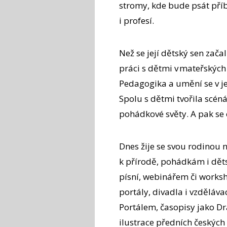
stromy, kde bude psát pří
i profesí.
Než se její dětský sen zač
práci s dětmi v mateřských
Pedagogika a umění se v j
Spolu s dětmi tvořila scén
pohádkové světy. A pak se 
Dnes žije se svou rodinou n
k přírodě, pohádkám i dět
písní, webinářem či worksh
portály, divadla i vzděláva
Portálem, časopisy jako Dr
ilustrace předních českých