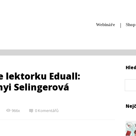
Webináře
Shop
Hle
 lektorku Eduall:
yi Selingerová
Nejč
966x
0 Komentářů