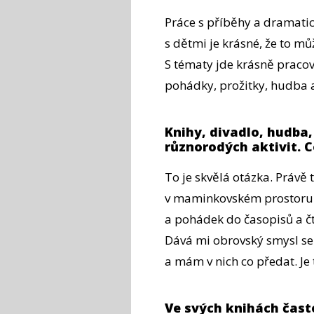
Práce s příběhy a dramatic
s dětmi je krásné, že to můž
S tématy jde krásně pracov
pohádky, prožitky, hudba a
Knihy, divadlo, hudba
různorodých aktivit. Co
To je skvělá otázka. Právě
v maminkovském prostoru. 
a pohádek do časopisů a čt
Dává mi obrovský smysl se
a mám v nich co předat. Je
Ve svých knihách čast