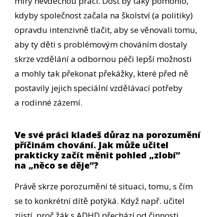
míry nevděčnou práci. Dost by taky pomohlo,
kdyby společnost začala na školství (a politiky)
opravdu intenzivně tlačit, aby se věnovali tomu,
aby ty děti s problémovým chováním dostaly
skrze vzdělání a odbornou péči lepší možnosti
a mohly tak překonat překážky, které před ně
postavily jejich speciální vzdělávací potřeby
a rodinné zázemí.
Ve své práci kladeš důraz na porozumění
příčinám chování. Jak může učitel
prakticky začít měnit pohled „zlobí“
na „něco se děje“?
Právě skrze porozumění té situaci, tomu, s čím
se to konkrétní dítě potýká. Když např. učitel
zjistí, proč žák s ADHD přechází od činnosti