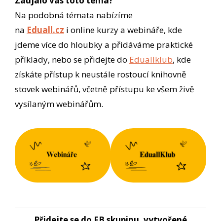
Zaujalo vás toto téma?
Na podobná témata nabízíme
na
Eduall.cz
i online kurzy a webináře, kde
jdeme více do hloubky a přidáváme praktické
příklady, nebo se přidejte do
Eduallklub
, kde
získáte přístup k neustále rostoucí knihovně
stovek webinářů, včetně přístupu ke všem živě
vysílaným webinářům.
Přidejte se do FB skupinu, vytvořené