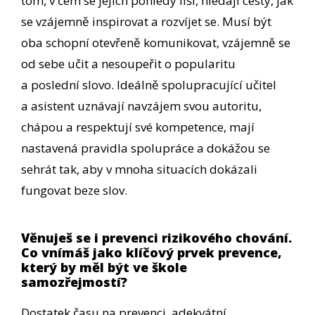
tom, v čem se jejich pohledy liší, hledají cesty, jak
se vzájemně inspirovat a rozvíjet se. Musí být
oba schopní otevřeně komunikovat, vzájemně se
od sebe učit a nesoupeřit o popularitu
a poslední slovo. Ideálně spolupracující učitel
a asistent uznávají navzájem svou autoritu,
chápou a respektují své kompetence, mají
nastavená pravidla spolupráce a dokážou se
sehrát tak, aby v mnoha situacích dokázali
fungovat beze slov.
Věnuješ se i prevenci rizikového chování.
Co vnímáš jako klíčový prvek prevence,
který by měl být ve škole
samozřejmostí?
Dostatek času na prevenci, adekvátní