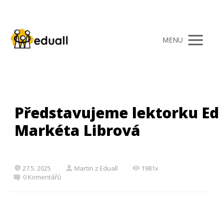
MENU
Představujeme lektorku Ed
Markéta Librová
27.5. 2025
Martin z Eduall
1981x
0 Komentářů