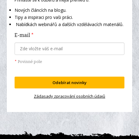
Přihlaste se k odběru a mějte přehled o:
Nových článcích na blogu.
Tipy a inspiraci pro vaši práci.
Nabídkách webinářů a dalších vzdělávacích materiálů.
E-mail
*
*
Povinné pole
Odebírat novinky
Zádasady zpracování osobních údajů