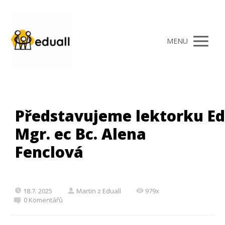
MENU
Představujeme lektorku Ed
Mgr. ec Bc. Alena
Fenclová
18.7. 2025
Martin z Eduall
979x
0 Komentářů