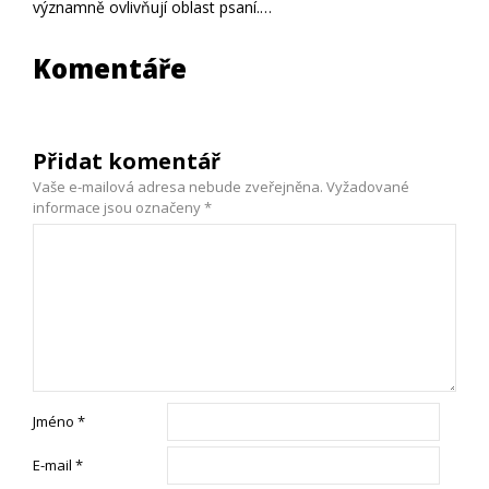
významně ovlivňují oblast psaní.…
Komentáře
Přidat komentář
Vaše e-mailová adresa nebude zveřejněna.
Vyžadované
informace jsou označeny
*
Jméno
*
E-mail
*