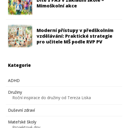
Dítě s PAS v základní škole –
Mimoškolní akce
Moderní přístupy v předškolním
vzdělávání: Praktické strategie
pro učitele MŠ podle RVP PV
Kategorie
ADHD
Družiny
Roční inspirace do družiny od Tereza Liska
Duševní zdraví
Mateřské školy
Projektové dny