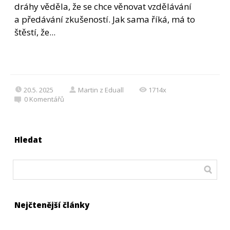
dráhy věděla, že se chce věnovat vzdělávání
a předávání zkušeností. Jak sama říká, má to
štěstí, že...
20.5. 2025
Martin z Eduall
1714x
0
Komentářů
Hledat
Nejčtenější články