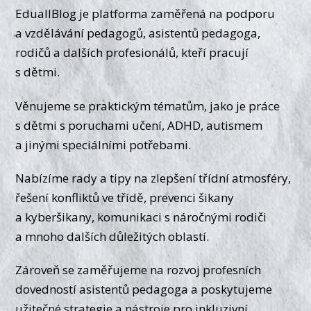
EduallBlog je platforma zaměřená na podporu
a vzdělávání pedagogů, asistentů pedagoga,
rodičů a dalších profesionálů, kteří pracují
s dětmi.
Věnujeme se praktickým tématům, jako je práce
s dětmi s poruchami učení, ADHD, autismem
a jinými speciálními potřebami.
Nabízíme rady a tipy na zlepšení třídní atmosféry,
řešení konfliktů ve třídě, prevenci šikany
a kyberšikany, komunikaci s náročnými rodiči
a mnoho dalších důležitých oblastí.
Zároveň se zaměřujeme na rozvoj profesních
dovedností asistentů pedagoga a poskytujeme
užitečné strategie a nástroje pro inkluzivní