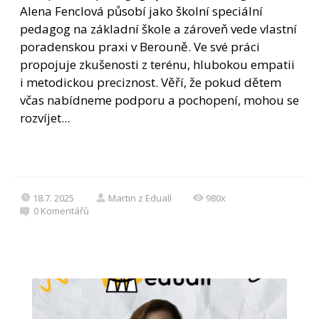
Alena Fenclová působí jako školní speciální
pedagog na základní škole a zároveň vede vlastní
poradenskou praxi v Berouně. Ve své práci
propojuje zkušenosti z terénu, hlubokou empatii
i metodickou preciznost. Věří, že pokud dětem
včas nabídneme podporu a pochopení, mohou se
rozvíjet...
18.7. 2025
Martin z Eduall
980x
0
Komentářů