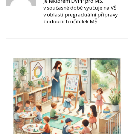
je lektorem DVPP pro MŠ,
v současné době vyučuje na VŠ
v oblasti pregraduální přípravy
budoucích učitelek MŠ.