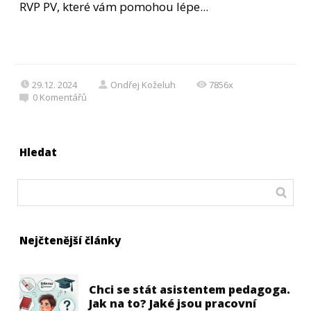
RVP PV, které vám pomohou lépe...
29.12. 2024
Ondřej Koželuh
7856x
0
Komentářů
Hledat
Nejčtenější články
Chci se stát asistentem pedagoga.
Jak na to? Jaké jsou pracovní