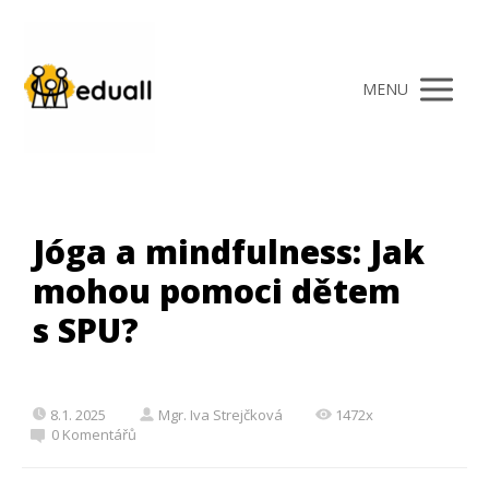
MENU
Jóga a mindfulness: Jak
mohou pomoci dětem
s SPU?
8.1. 2025
Mgr. Iva Strejčková
1472x
0 Komentářů