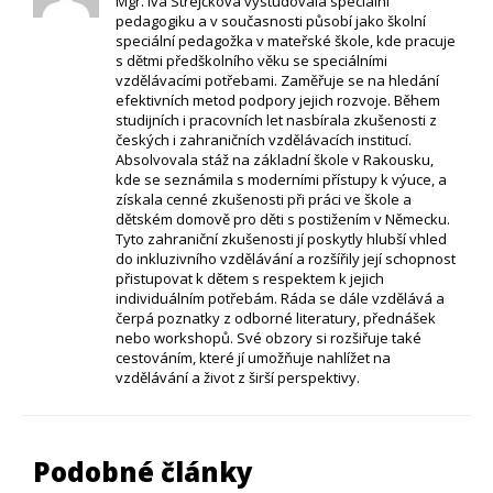
Mgr. Iva Strejčková vystudovala speciální
pedagogiku a v současnosti působí jako školní
speciální pedagožka v mateřské škole, kde pracuje
s dětmi předškolního věku se speciálními
vzdělávacími potřebami. Zaměřuje se na hledání
efektivních metod podpory jejich rozvoje. Během
studijních i pracovních let nasbírala zkušenosti z
českých i zahraničních vzdělávacích institucí.
Absolvovala stáž na základní škole v Rakousku,
kde se seznámila s moderními přístupy k výuce, a
získala cenné zkušenosti při práci ve škole a
dětském domově pro děti s postižením v Německu.
Tyto zahraniční zkušenosti jí poskytly hlubší vhled
do inkluzivního vzdělávání a rozšířily její schopnost
přistupovat k dětem s respektem k jejich
individuálním potřebám. Ráda se dále vzdělává a
čerpá poznatky z odborné literatury, přednášek
nebo workshopů. Své obzory si rozšiřuje také
cestováním, které jí umožňuje nahlížet na
vzdělávání a život z širší perspektivy.
Podobné články