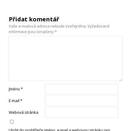
Přidat komentář
Vaše e-mailová adresa nebude zveřejněna.
Vyžadované
informace jsou označeny
*
Jméno
*
E-mail
*
Webová stránka
Uložit do prohlížeče jméno, e-mail a webovou stránku pro