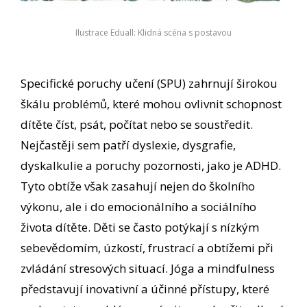
Ilustrace Eduall: Klidná scéna s postavou
Specifické poruchy učení (SPU) zahrnují širokou
škálu problémů, které mohou ovlivnit schopnost
dítěte číst, psát, počítat nebo se soustředit.
Nejčastěji sem patří dyslexie, dysgrafie,
dyskalkulie a poruchy pozornosti, jako je ADHD.
Tyto obtíže však zasahují nejen do školního
výkonu, ale i do emocionálního a sociálního
života dítěte. Děti se často potýkají s nízkým
sebevědomím, úzkostí, frustrací a obtížemi při
zvládání stresových situací. Jóga a mindfulness
představují inovativní a účinné přístupy, které