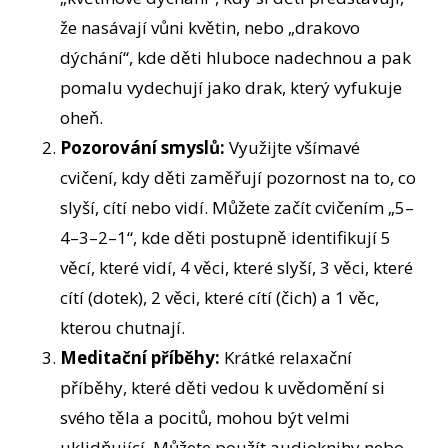
že nasávají vůni květin, nebo „drakovo
dýchání“, kde děti hluboce nadechnou a pak
pomalu vydechují jako drak, který vyfukuje
oheň.
Pozorování smyslů:
Využijte všímavé
cvičení, kdy děti zaměřují pozornost na to, co
slyší, cítí nebo vidí. Můžete začít cvičením „5–
4–3–2–1“, kde děti postupně identifikují 5
věcí, které vidí, 4 věci, které slyší, 3 věci, které
cítí (dotek), 2 věci, které cítí (čich) a 1 věc,
kterou chutnají.
Meditační příběhy:
Krátké relaxační
příběhy, které děti vedou k uvědomění si
svého těla a pocitů, mohou být velmi
uklidňující. Můžete použít audioknihy nebo