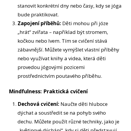
stanovit konkrétní dny nebo časy, kdy se jóga
bude praktikovat.
Zapojení příběhů:
Děti mohou při józe
„hrát“ zvířata – například být stromem,
kočkou nebo lvem. Tím se cvičení stává
zábavnější. Můžete vymýšlet vlastní příběhy
nebo využívat knihy a videa, která děti
provedou jógovými pozicemi
prostřednictvím poutavého příběhu.
Mindfulness: Praktická cvičení
Dechová cvičení:
Naučte děti hluboce
dýchat a soustředit se na pohyb svého
dechu. Můžete použít různé techniky, jako je
„květinové dýchání“, kdy si děti představují,