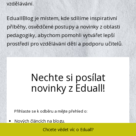
vzdělávání.
EduallBlog je místem, kde sdílíme inspirativní
příběhy, osvědčené postupy a novinky z oblasti
pedagogiky, abychom pomohli vytvářet lepší
prostředí pro vzdělávání dětí a podporu učitelů.
Nechte si posílat
novinky z Eduall!
Přihlaste se k odběru a mějte přehled o:
Nových článcích na blogu.
Tipy a inspiraci pro vaši práci.
Chcete vědet víc o Eduall?
Nabídkách webinářů a dalších vzdělávacích materiálů.