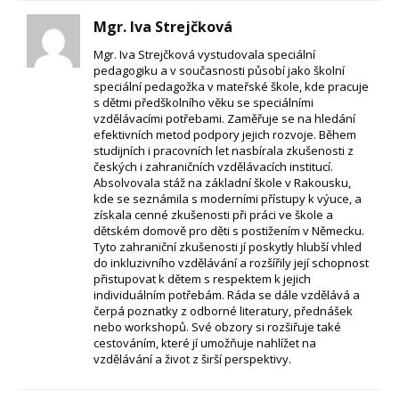
Mgr. Iva Strejčková
Mgr. Iva Strejčková vystudovala speciální
pedagogiku a v současnosti působí jako školní
speciální pedagožka v mateřské škole, kde pracuje
s dětmi předškolního věku se speciálními
vzdělávacími potřebami. Zaměřuje se na hledání
efektivních metod podpory jejich rozvoje. Během
studijních i pracovních let nasbírala zkušenosti z
českých i zahraničních vzdělávacích institucí.
Absolvovala stáž na základní škole v Rakousku,
kde se seznámila s moderními přístupy k výuce, a
získala cenné zkušenosti při práci ve škole a
dětském domově pro děti s postižením v Německu.
Tyto zahraniční zkušenosti jí poskytly hlubší vhled
do inkluzivního vzdělávání a rozšířily její schopnost
přistupovat k dětem s respektem k jejich
individuálním potřebám. Ráda se dále vzdělává a
čerpá poznatky z odborné literatury, přednášek
nebo workshopů. Své obzory si rozšiřuje také
cestováním, které jí umožňuje nahlížet na
vzdělávání a život z širší perspektivy.