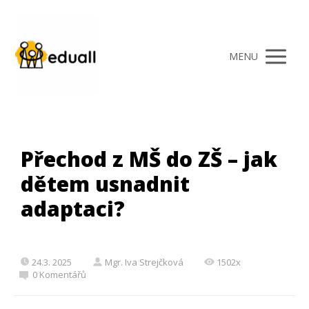
MENU
Přechod z MŠ do ZŠ – jak
dětem usnadnit
adaptaci?
24.3. 2025
Mgr. Iva Strejčková
1502x
0 Komentářů