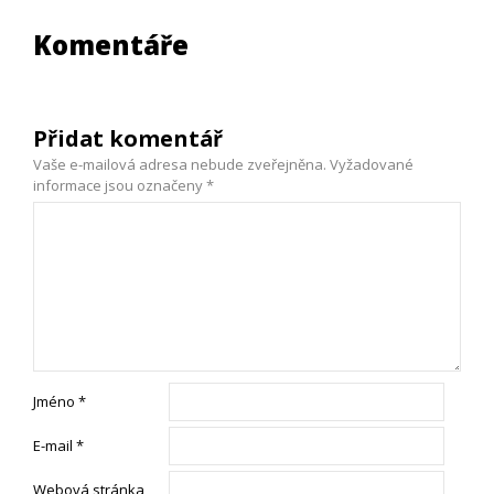
Komentáře
Přidat komentář
Vaše e-mailová adresa nebude zveřejněna.
Vyžadované
informace jsou označeny
*
Jméno
*
E-mail
*
Webová stránka