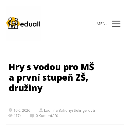
MENU
Hry s vodou pro MŠ
a první stupeň ZŠ,
družiny
10.6. 2026
Ludmila Bakonyi Selingerová
417x
0 Komentářů