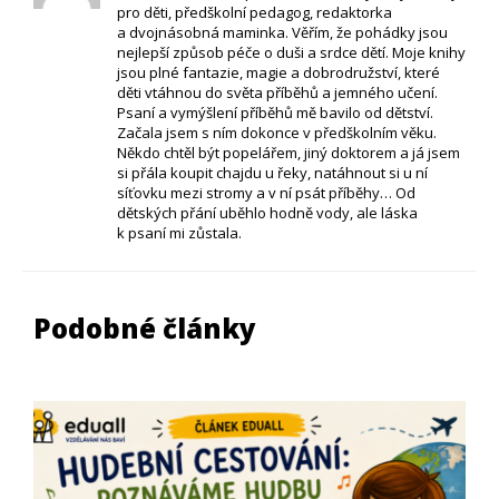
pro děti, předškolní pedagog, redaktorka
a dvojnásobná maminka. Věřím, že pohádky jsou
nejlepší způsob péče o duši a srdce dětí. Moje knihy
jsou plné fantazie, magie a dobrodružství, které
děti vtáhnou do světa příběhů a jemného učení.
Psaní a vymýšlení příběhů mě bavilo od dětství.
Začala jsem s ním dokonce v předškolním věku.
Někdo chtěl být popelářem, jiný doktorem a já jsem
si přála koupit chajdu u řeky, natáhnout si u ní
síťovku mezi stromy a v ní psát příběhy… Od
dětských přání uběhlo hodně vody, ale láska
k psaní mi zůstala.
Podobné články