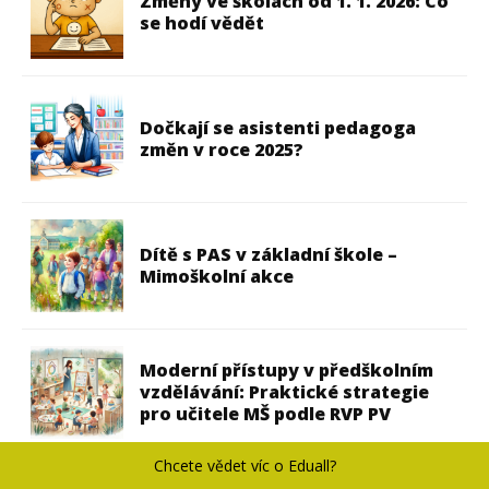
Změny ve školách od 1. 1. 2026: Co
se hodí vědět
Dočkají se asistenti pedagoga
změn v roce 2025?
Dítě s PAS v základní škole –
Mimoškolní akce
Moderní přístupy v předškolním
vzdělávání: Praktické strategie
pro učitele MŠ podle RVP PV
Chcete vědet víc o Eduall?