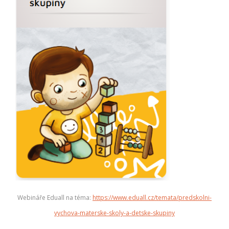
Webináře Eduall na téma:
https://www.eduall.cz/temata/predskolni-
vychova-materske-skoly-a-detske-skupiny