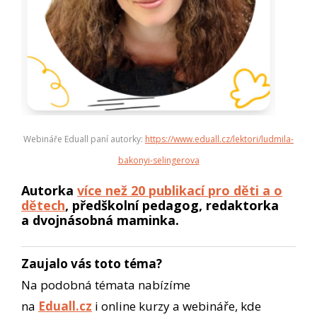
Webináře Eduall paní autorky:
https://www.eduall.cz/lektori/ludmila-
bakonyi-selingerova
Autorka
více než 20 publikací pro děti a o
dětech
, předškolní pedagog, redaktorka
a dvojnásobná maminka.
Zaujalo vás toto téma?
Na podobná témata nabízíme
na
Eduall.cz
i online kurzy a webináře, kde