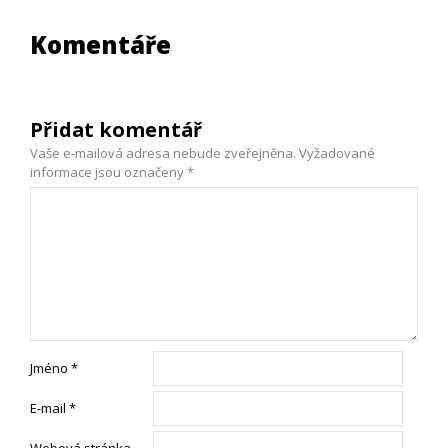
Komentáře
Přidat komentář
Vaše e-mailová adresa nebude zveřejněna.
Vyžadované
informace jsou označeny
*
Jméno
*
E-mail
*
Webová stránka