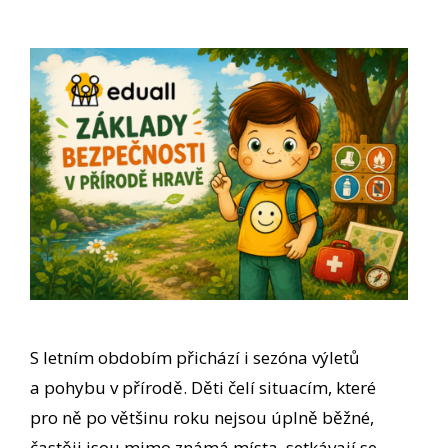
S letním obdobím přichází i sezóna výletů
a pohybu v přírodě. Děti čelí situacím, které
pro ně po většinu roku nejsou úplně běžné,
častěji jsou mimo známá místa, setkávají se