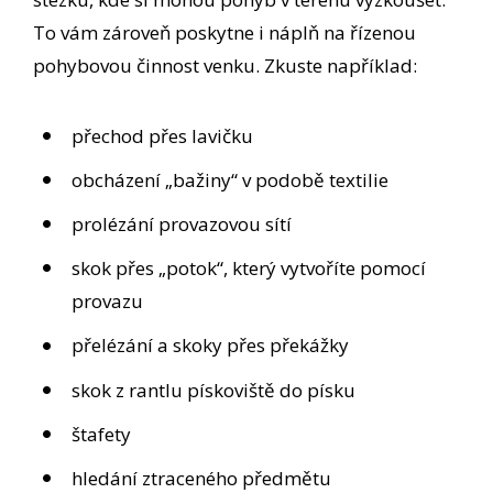
To vám zároveň poskytne i náplň na řízenou
pohybovou činnost venku. Zkuste například:
přechod přes lavičku
obcházení „bažiny“ v podobě textilie
prolézání provazovou sítí
skok přes „potok“, který vytvoříte pomocí
provazu
přelézání a skoky přes překážky
skok z rantlu pískoviště do písku
štafety
hledání ztraceného předmětu