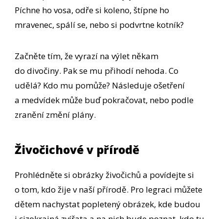
Píchne ho vosa, odře si koleno, štípne ho
mravenec, spálí se, nebo si podvrtne kotník?
Začněte tím, že vyrazí na výlet někam
do divočiny. Pak se mu přihodí nehoda. Co
udělá? Kdo mu pomůže? Následuje ošetření
a medvídek může buď pokračovat, nebo podle
zranění změní plány.
Živočichové v přírodě
Prohlédněte si obrázky živočichů a povídejte si
o tom, kdo žije v naší přírodě. Pro legraci můžete
dětem nachystat popletený obrázek, kde budou
i cizokrajná zvířata a na nich bude poznat, kdo tu