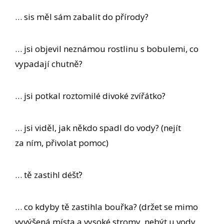
… sis měl sám zabalit do přírody?
… jsi objevil neznámou rostlinu s bobulemi, co
vypadají chutně?
… jsi potkal roztomilé divoké zvířátko?
… jsi viděl, jak někdo spadl do vody? (nejít
za ním, přivolat pomoc)
… tě zastihl déšť?
… co kdyby tě zastihla bouřka? (držet se mimo
vyvýšená místa a vysoké stromy, nebýt u vody