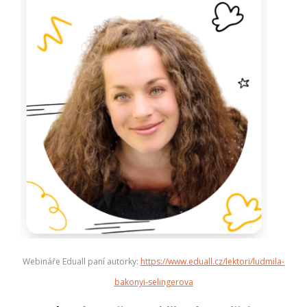
Webináře Eduall paní autorky:
https://www.eduall.cz/lektori/ludmila-
bakonyi-selingerova