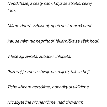
Neodcházej z cesty sám, když se ztratíš, čekej
tam.
Máme dobré vybavení, opatrnost marná není.
Pak se nám nic nepřihodí, lékárnička se však hodí.
V lese žijí zvířata, zubatá i chlupatá.
Pozoruj je zpoza chvojí, neznají tě, tak se bojí.
Ticho křikem nerušíme, odpadky si uklidíme.
Nic zbytečně nic neničíme, nad chováním