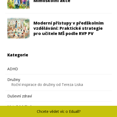
Mimoškolní akce
Moderní přístupy v předškolním
vzdělávání: Praktické strategie
pro učitele MŠ podle RVP PV
Kategorie
ADHD
Družiny
Roční inspirace do družiny od Tereza Liska
Duševní zdraví
Mateřské školy
Chcete vědet víc o Eduall?
Projektové dny