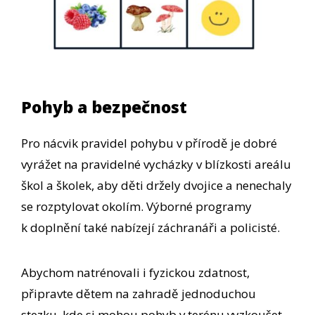
Pohyb a bezpečnost
Pro nácvik pravidel pohybu v přírodě je dobré
vyrážet na pravidelné vycházky v blízkosti areálu
škol a školek, aby děti držely dvojice a nenechaly
se rozptylovat okolím. Výborné programy
k doplnění také nabízejí záchranáři a policisté.
Abychom natrénovali i fyzickou zdatnost,
připravte dětem na zahradě jednoduchou
stezku, kde si mohou pohyb v terénu vyzkoušet.