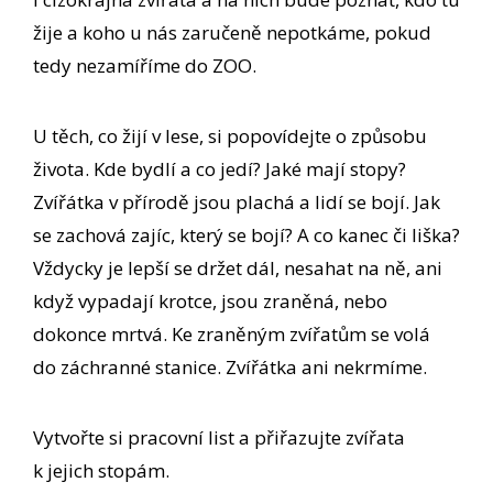
žije a koho u nás zaručeně nepotkáme, pokud
tedy nezamíříme do ZOO.
U těch, co žijí v lese, si popovídejte o způsobu
života. Kde bydlí a co jedí? Jaké mají stopy?
Zvířátka v přírodě jsou plachá a lidí se bojí. Jak
se zachová zajíc, který se bojí? A co kanec či liška?
Vždycky je lepší se držet dál, nesahat na ně, ani
když vypadají krotce, jsou zraněná, nebo
dokonce mrtvá. Ke zraněným zvířatům se volá
do záchranné stanice. Zvířátka ani nekrmíme.
Vytvořte si pracovní list a přiřazujte zvířata
k jejich stopám.