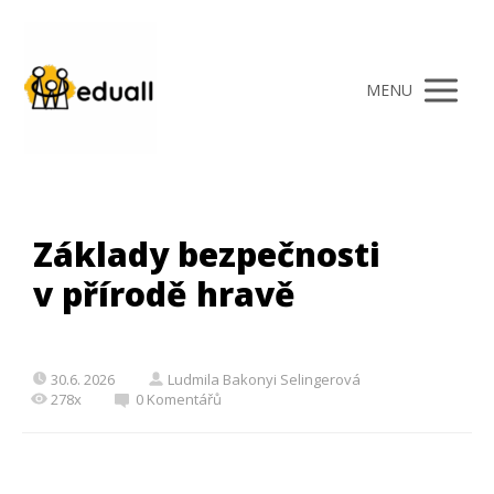
MENU
Základy bezpečnosti
v přírodě hravě
30.6. 2026
Ludmila Bakonyi Selingerová
278x
0 Komentářů