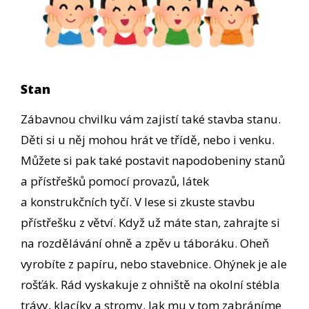
Stan
Zábavnou chvilku vám zajistí také stavba stanu.
Děti si u něj mohou hrát ve třídě, nebo i venku.
Můžete si pak také postavit napodobeniny stanů
a přístřešků pomocí provazů, látek
a konstrukčních tyčí. V lese si zkuste stavbu
přístřešku z větví. Když už máte stan, zahrajte si
na rozdělávání ohně a zpěv u táboráku. Oheň
vyrobíte z papíru, nebo stavebnice. Ohýnek je ale
rošťák. Rád vyskakuje z ohniště na okolní stébla
trávy, klacíky a stromy. Jak mu v tom zabráníme