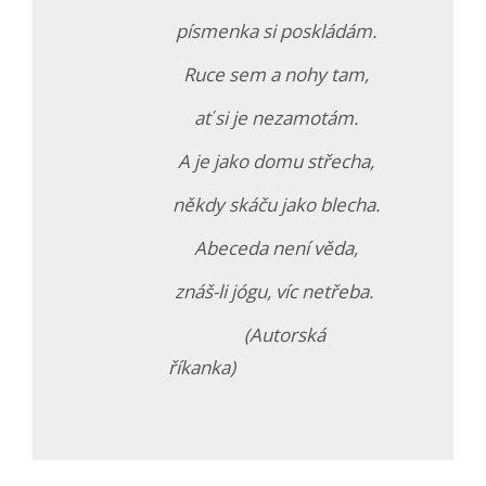
písmenka si poskládám.
Ruce sem a nohy tam,
ať si je nezamotám.
A je jako domu střecha,
někdy skáču jako blecha.
Abeceda není věda,
znáš-li jógu, víc netřeba
.
(Autorská
říkanka)