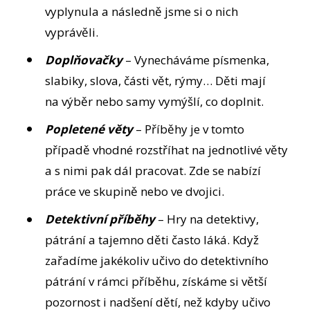
vyplynula a následně jsme si o nich
vyprávěli.
Doplňovačky
– Vynecháváme písmenka,
slabiky, slova, části vět, rýmy… Děti mají
na výběr nebo samy vymýšlí, co doplnit.
Popletené věty
– Příběhy je v tomto
případě vhodné rozstříhat na jednotlivé věty
a s nimi pak dál pracovat. Zde se nabízí
práce ve skupině nebo ve dvojici.
Detektivní příběhy
– Hry na detektivy,
pátrání a tajemno děti často láká. Když
zařadíme jakékoliv učivo do detektivního
pátrání v rámci příběhu, získáme si větší
pozornost i nadšení dětí, než kdyby učivo