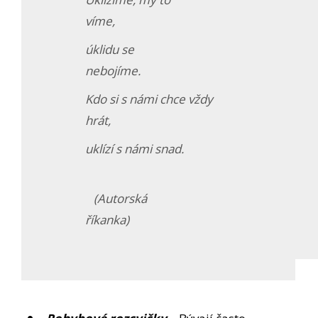
víme,
úklidu se
nebojíme.
Kdo si s námi chce vždy
hrát,
uklízí s námi snad.
(Autorská
říkanka)