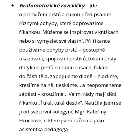
Grafomotorické rozcvičky
– Jde
o procvičení prstů a rukou před psaním
různými pohyby, které doprovázíme
říkankou. Můžeme se inspirovat v knížkách
nebo si vymyslet své vlastní. Při říkance
používáme pohyby prstů – postupné
ukazování, spojování prstíků, ťukání prsty,
dotýkání prstů na obou rukách, ťukání
do částí těla, zapojujeme dlaně – hladíme,
kreslíme na ně, tleskáme… a neopomeneme
zápěstí – kroužíme… Velmi rády mají děti
říkanku „Ťuká, ťuká deštík“. Naučila jsem se
ji od své první kolegyně Mgr. Kateřiny
Hrochové, u které jsem začínala jako
asistentka pedagoga.