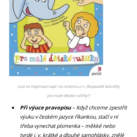
(Lze se inspirovat např. na restorio.cz v „Rozpustilé básničky
pro malé dětské ručičky“)
Při výuce pravopisu
– Když chceme zpestřit
výuku v českém jazyce říkankou, stačí v ní
třeba vynechat písmenka – měkké nebo
tvrdé i, y, krátké a dlouhé samohlásky, znělé