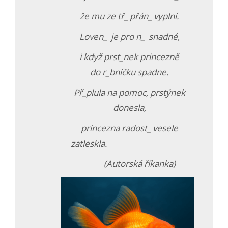
že mu ze tř_ přán_ vyplní.
Loven_ je pro n_ snadné,
i když prst_nek princezně
do r_bníčku spadne.
Př_plula na pomoc, prstýnek
donesla,
princezna radost_ vesele
zatleskla.
(Autorská říkanka)