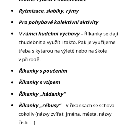
Rytmizace, slabiky, rýmy
Pro pohybové kolektivní aktivity
V rámci hudební výchovy –
Říkanky se dají
zhudebnit a využít i takto. Pak je využijeme
třeba s kytarou na výletě nebo na škole
v přírodě.
Říkanky s poučením
Říkanky s vtipem
Říkanky „hádanky“
Říkanky „rébusy“
– V říkankách se schová
cokoliv (názvy zvířat, jména, města, názvy
číslic…).