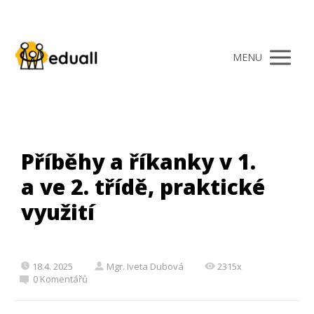
MENU
Příběhy a říkanky v 1.
a ve 2. třídě, praktické
využití
18.4. 2025
Mgr. Iveta Dubová
2315x
0 Komentářů