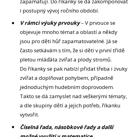
zapamatují. Do říkanky se dá zakomponovat
i postupný vývoj ročního období.
V rámci výuky prvouky
– V prvouce se
objevuje mnoho témat a oblastí a někdy
jsou pro děti hůř zapamatovatelné. Já se
často setkávám s tím, že si děti v první třídě
pletou mláďáta zvířat a plody stromů.
Do říkanky se pak nabízí přidat třeba i zvuky
zvířat a doplňovat pohybem, případně
jednoduchým hudebním doprovodem.
Takto se dá zamyslet nad veškerými tématy,
a dle skupiny dětí a jejich potřeb, říkanku
vytvořit.
Číselná řada, násobkové řady a další
možné využití v matematice