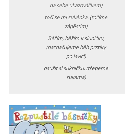
na sebe ukazováčkem)
točí se mi sukénka. (točíme
zápěstím)
Běžím, běžím k sluníčku,
(naznačujeme běh prstíky
po lavici)
osušit si sukničku. (třepeme
rukama)