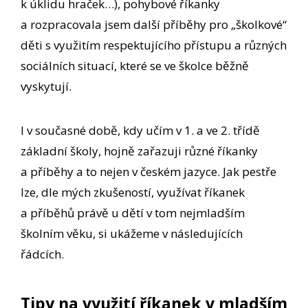
k úklidu hraček…), pohybové říkanky
a rozpracovala jsem další příběhy pro „školkové“
děti s využitím respektujícího přístupu a různých
sociálních situací, které se ve školce běžně
vyskytují.
I v současné době, kdy učím v 1. a ve 2. třídě
základní školy, hojně zařazuji různé říkanky
a příběhy a to nejen v českém jazyce. Jak pestře
lze, dle mých zkušeností, využívat říkanek
a příběhů právě u dětí v tom nejmladším
školním věku, si ukážeme v následujících
řádcích.
Tipy na využití říkanek v mladším