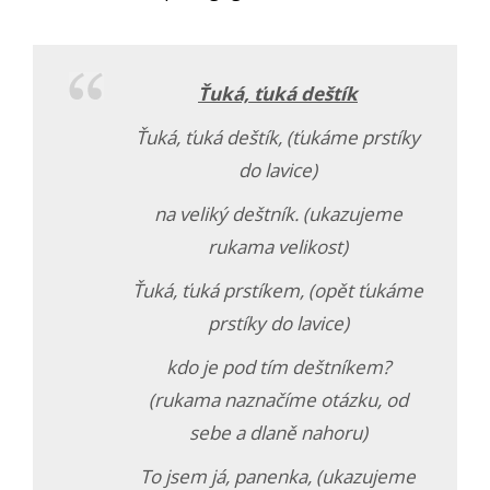
Ťuká, ťuká deštík
Ťuká, ťuká deštík, (ťukáme prstíky
do lavice)
na veliký deštník. (ukazujeme
rukama velikost)
Ťuká, ťuká prstíkem, (opět ťukáme
prstíky do lavice)
kdo je pod tím deštníkem?
(rukama naznačíme otázku, od
sebe a dlaně nahoru)
To jsem já, panenka, (ukazujeme