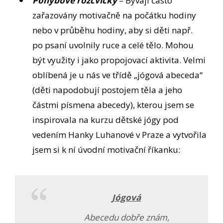
Pohybové rozcvičky
– Bývají často
zařazovány motivačně na počátku hodiny
nebo v průběhu hodiny, aby si děti např.
po psaní uvolnily ruce a celé tělo. Mohou
být využity i jako propojovací aktivita. Velmi
oblíbená je u nás ve třídě „jógová abeceda“
(děti napodobují postojem těla a jeho
částmi písmena abecedy), kterou jsem se
inspirovala na kurzu dětské jógy pod
vedením Hanky Luhanové v Praze a vytvořila
jsem si k ní úvodní motivační říkanku:
Jógová
Abecedu dobře znám,