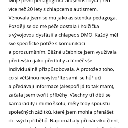
Moje první pedagogická zkušenost byla před
více než 20 lety s chlapcem s autismem.
Věnovala jsem se mu jako asistentka pedagoga.
Později se do mé péče dostala i holčička
s vývojovou dysfázií a chlapec s DMO. Každý měl
své specifické potíže s komunikací
a porozuměním. Běžné učebnice jsem využívala
především jako předlohy a téměř vše
individuálně přizpůsobovala. A protože z toho,
co si většinou nevytvoříte sami, se hůř učí
a předávají informace (alespoň já to tak mám),
začala jsem tvořit příběhy. Všechny tři děti se
kamarádily i mimo školu, měly tedy spoustu
společných zážitků, které jsem mohla přenášet
do svých příběhů. Napomáhaly při nácviku čtení,