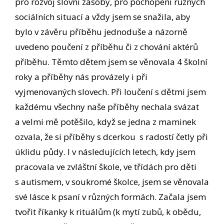
pro rozvoj slovní zásoby, pro pochopení různých
sociálních situací a vždy jsem se snažila, aby
bylo v závěru příběhu jednoduše a názorně
uvedeno poučení z příběhu či z chování aktérů
příběhu. Těmto dětem jsem se věnovala 4 školní
roky a příběhy nás provázely i při
vyjmenovaných slovech. Při loučení s dětmi jsem
každému všechny naše příběhy nechala svázat
a velmi mě potěšilo, když se jedna z maminek
ozvala, že si příběhy s dcerkou s radostí četly při
úklidu půdy. I v následujících letech, kdy jsem
pracovala ve zvláštní škole, ve třídách pro děti
s autismem, v soukromé školce, jsem se věnovala
své lásce k psaní v různých formách. Začala jsem
tvořit říkanky k rituálům (k mytí zubů, k obědu,