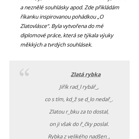
a neznělé souhlásky apod. Zde přikládám
říkanku inspirovanou pohádkou „O
Zlatovlásce“. Byla vytvořena do mé
diplomové práce, která se týkala výuky
měkkých a tvrdých souhlásek.
Zlatá rybka
Jiřík rad_l rybář_,
co s tím, kd_ž se d_lo nedař_.
Zlatou r_bku za to dostal,
on ji však do ř_čky poslal.
Rybka z velikého nadšen_,