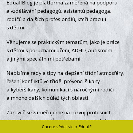
EduallBlog je platforma zaměřená na podporu
a vzdělávání pedagogů, asistentů pedagoga,
rodičů a dalších profesionálů, kteří pracují
s dětmi.
Věnujeme se praktickým tématům, jako je práce
s dětmi s poruchami učení, ADHD, autismem
a jinými speciálními potřebami.
Nabízíme rady a tipy na zlepšení třídní atmosféry,
řešení konfliktů ve třídě, prevenci šikany
a kyberšikany, komunikaci s náročnými rodiči
a mnoho dalších důležitých oblastí.
Zároveň se zaměřujeme na rozvoj profesních
dovedností asistentů pedagoga a poskytujeme
Chcete vědet víc o Eduall?
užitečné strategie a nástroje pro inkluzivní