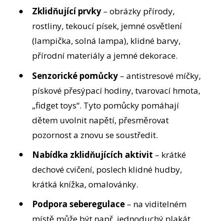
Zklidňující prvky
– obrázky přírody,
rostliny, tekoucí písek, jemné osvětlení
(lampička, solná lampa), klidné barvy,
přírodní materiály a jemné dekorace.
Senzorické pomůcky
– antistresové míčky,
pískové přesýpací hodiny, tvarovací hmota,
„fidget toys“. Tyto pomůcky pomáhají
dětem uvolnit napětí, přesměrovat
pozornost a znovu se soustředit.
Nabídka zklidňujících aktivit
– krátké
dechové cvičení, poslech klidné hudby,
krátká knížka, omalovánky.
Podpora seberegulace
– na viditelném
místě může být např. jednoduchý plakát