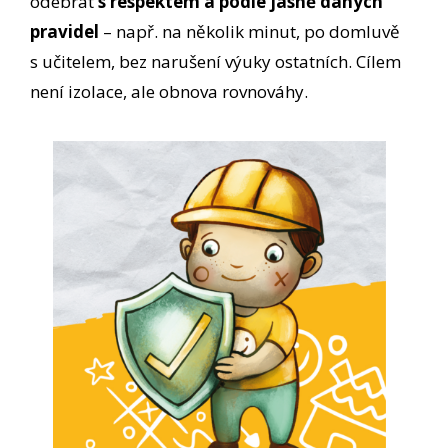
odebrat
s respektem a podle jasně daných
pravidel
– např. na několik minut, po domluvě
s učitelem, bez narušení výuky ostatních. Cílem
není izolace, ale obnova rovnováhy.