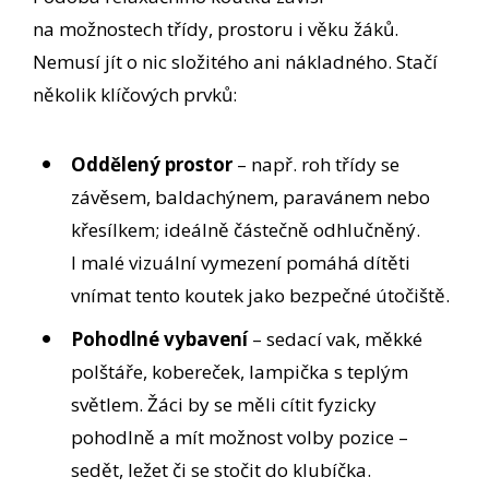
na možnostech třídy, prostoru i věku žáků.
Nemusí jít o nic složitého ani nákladného. Stačí
několik klíčových prvků:
Oddělený prostor
– např. roh třídy se
závěsem, baldachýnem, paravánem nebo
křesílkem; ideálně částečně odhlučněný.
I malé vizuální vymezení pomáhá dítěti
vnímat tento koutek jako bezpečné útočiště.
Pohodlné vybavení
– sedací vak, měkké
polštáře, kobereček, lampička s teplým
světlem. Žáci by se měli cítit fyzicky
pohodlně a mít možnost volby pozice –
sedět, ležet či se stočit do klubíčka.