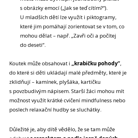
s obrázky emocí („Jak se teď cítím?“).
U mladších dětí lze využít i piktogramy,
které jim pomáhají zorientovat se v tom, co
mohou dělat – např. „Zavři oči a počítej
do deseti“.
Koutek může obsahovat i
„krabičku pohody“
,
do které si děti ukládají malé předměty, které je
zklidňují – kamínek, plyšáka, kartičku
s povzbudivým nápisem. Starší žáci mohou mít
možnost využít krátké cvičení mindfulness nebo
poslech relaxační hudby se sluchátky.
Důležité je, aby dítě vědělo, že se tam může