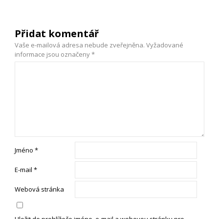
Přidat komentář
Vaše e-mailová adresa nebude zveřejněna.
Vyžadované
informace jsou označeny
*
Jméno
*
E-mail
*
Webová stránka
Uložit do prohlížeče jméno, e-mail a webovou stránku pro