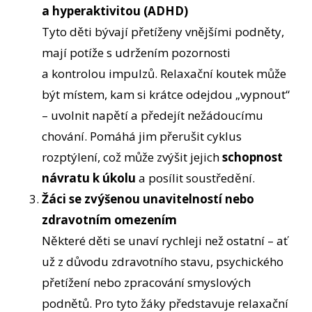
a hyperaktivitou (ADHD)
Tyto děti bývají přetíženy vnějšími podněty,
mají potíže s udržením pozornosti
a kontrolou impulzů. Relaxační koutek může
být místem, kam si krátce odejdou „vypnout“
– uvolnit napětí a předejít nežádoucímu
chování. Pomáhá jim přerušit cyklus
rozptýlení, což může zvýšit jejich
schopnost
návratu k úkolu
a posílit soustředění.
Žáci se zvýšenou unavitelností nebo
zdravotním omezením
Některé děti se unaví rychleji než ostatní – ať
už z důvodu zdravotního stavu, psychického
přetížení nebo zpracování smyslových
podnětů. Pro tyto žáky představuje relaxační