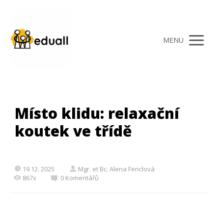
MENU
Místo klidu: relaxační
koutek ve třídě
19.12. 2025
Mgr. et Bc. Alena Fenclová
867x
0 Komentářů