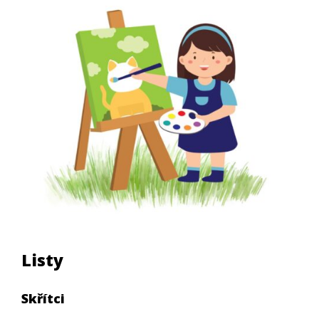
Listy
Skřítci