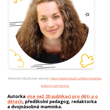
Webináře Eduall paní autorky:
https://www.eduall.cz/lektori/ludmila-
bakonyi-selingerova
Autorka
více než 20 publikací pro děti a o
dětech
, předškolní pedagog, redaktorka
a dvojnásobná maminka.