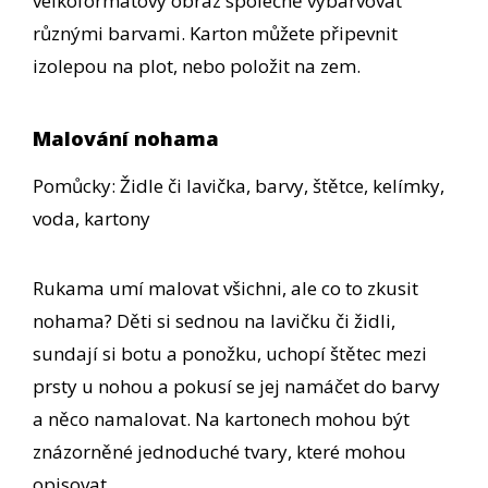
velkoformátový obraz společně vybarvovat
různými barvami. Karton můžete připevnit
izolepou na plot, nebo položit na zem.
Malování nohama
Pomůcky: Židle či lavička, barvy, štětce, kelímky,
voda, kartony
Rukama umí malovat všichni, ale co to zkusit
nohama? Děti si sednou na lavičku či židli,
sundají si botu a ponožku, uchopí štětec mezi
prsty u nohou a pokusí se jej namáčet do barvy
a něco namalovat. Na kartonech mohou být
znázorněné jednoduché tvary, které mohou
opisovat.