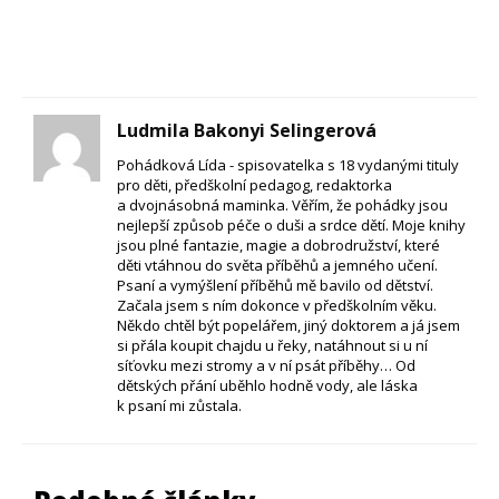
Ludmila Bakonyi Selingerová
Pohádková Lída - spisovatelka s 18 vydanými tituly
pro děti, předškolní pedagog, redaktorka
a dvojnásobná maminka. Věřím, že pohádky jsou
nejlepší způsob péče o duši a srdce dětí. Moje knihy
jsou plné fantazie, magie a dobrodružství, které
děti vtáhnou do světa příběhů a jemného učení.
Psaní a vymýšlení příběhů mě bavilo od dětství.
Začala jsem s ním dokonce v předškolním věku.
Někdo chtěl být popelářem, jiný doktorem a já jsem
si přála koupit chajdu u řeky, natáhnout si u ní
síťovku mezi stromy a v ní psát příběhy… Od
dětských přání uběhlo hodně vody, ale láska
k psaní mi zůstala.