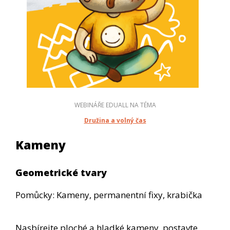
WEBINÁŘE EDUALL NA TÉMA
Družina a volný čas
Kameny
Geometrické tvary
Pomůcky: Kameny, permanentní fixy, krabička
Nasbírejte ploché a hladké kameny, postavte