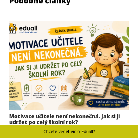
Podobné články
Motivace učitele není nekonečná. Jak si ji
udržet po celý školní rok?
Chcete vědet víc o Eduall?
Na začátku školního roku přichází většina pedagogů do
školy s novou energií.…