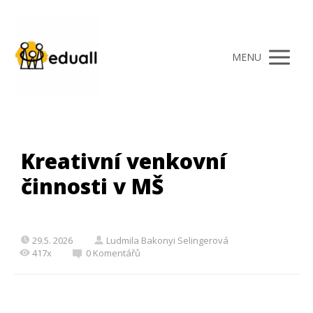
MENU
Kreativní venkovní
činnosti v MŠ
29.5. 2026
Ludmila Bakonyi Selingerová
417x
0 Komentářů