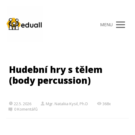
MENU
Hudební hry s tělem
(body percussion)
22.5. 2026
Mgr. Nataliia Kysil, Ph.D
368x
0 Komentářů