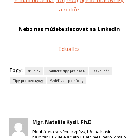
Eduall poradna pro pedagogické pracovníky
a rodiče
Nebo nás můžete sledovat na Linkedln
Eduallcz
Tagy:
druziny
Praktické tipy pro školu
Rozvoj děti
Tipy pro pedagogy
Vzdělávací pomůcky
Mgr. Nataliia Kysil, Ph.D
Dlouhá léta se věnuje zpěvu, hře na klavír,
na kytaru, ukulele a flétnu. Patří mezi několik málo