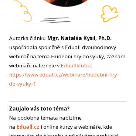
Autorka článku
Mgr.
Nataliia
Kysil, Ph.D.
uspořádala společně s Eduall dvouhodinový
webinář na téma Hudební hry do výuky, záznam
webináře naleznete v
Eduallklubu
:
https://www.eduall.cz/webinare/hudebni-hry-
do-vyuky-1
Zaujalo vás toto téma?
Na podobná témata nabízíme
na
Eduall.cz
i online kurzy a webináře, kde
jdeme více do hloubky a přidáváme praktické