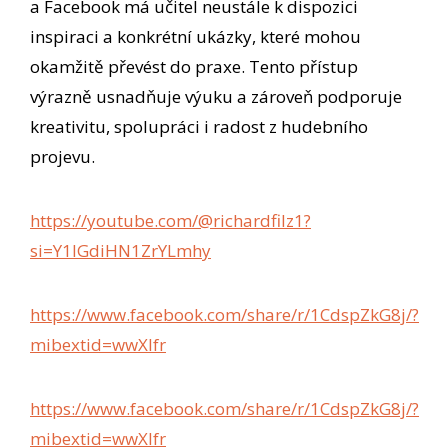
a Facebook má učitel neustále k dispozici
inspiraci a konkrétní ukázky, které mohou
okamžitě převést do praxe. Tento přístup
výrazně usnadňuje výuku a zároveň podporuje
kreativitu, spolupráci i radost z hudebního
projevu.
https://youtube.com/@richardfilz1?
si=Y1lGdiHN1ZrYLmhy
https://www.facebook.com/share/r/1CdspZkG8j/?
mibextid=wwXIfr
https://www.facebook.com/share/r/1CdspZkG8j/?
mibextid=wwXIfr