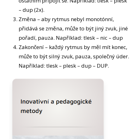
ostatním připojit se. Například: tlesk – plesk
– dup (2x).
Změna – aby rytmus nebyl monotónní,
přidává se změna, může to být jiný zvuk, jiné
pořadí, pauza. Například: tlesk – nic – dup
Zakončení – každý rytmus by měl mít konec,
může to být silný zvuk, pauza, společný úder.
Například: tlesk – plesk – dup – DUP.