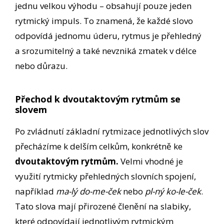
jednu velkou výhodu – obsahují pouze jeden
rytmický impuls. To znamená, že každé slovo
odpovídá jednomu úderu, rytmus je přehledný
a srozumitelný a také nevzniká zmatek v délce
nebo důrazu.
Přechod k dvoutaktovým rytmům se
slovem
Po zvládnutí základní rytmizace jednotlivých slov
přecházíme k delším celkům, konkrétně ke
dvoutaktovým rytmům
.
Velmi vhodné je
využití rytmicky přehledných slovních spojení,
například
ma-lý do-me-ček
nebo
pl-ný ko-le-ček
.
Tato slova mají přirozené členění na slabiky,
které odpovídají jednotlivým rytmickým