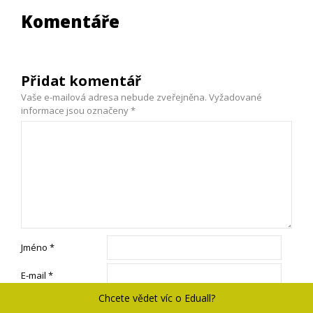
Komentáře
Přidat komentář
Vaše e-mailová adresa nebude zveřejněna.
Vyžadované
informace jsou označeny
*
Jméno
*
E-mail
*
Chcete vědet víc o Eduall?
Webová stránka