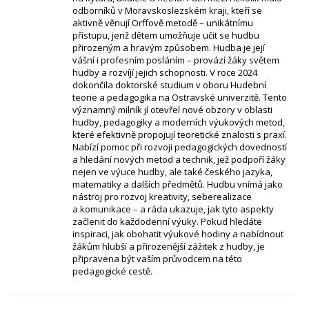
odborníků v Moravskoslezském kraji, kteří se
aktivně věnují Orffově metodě – unikátnímu
přístupu, jenž dětem umožňuje učit se hudbu
přirozeným a hravým způsobem. Hudba je její
vášní i profesním posláním – provází žáky světem
hudby a rozvíjí jejich schopnosti. V roce 2024
dokončila doktorské studium v oboru Hudební
teorie a pedagogika na Ostravské univerzitě. Tento
významný milník jí otevřel nové obzory v oblasti
hudby, pedagogiky a moderních výukových metod,
které efektivně propojují teoretické znalosti s praxí.
Nabízí pomoc při rozvoji pedagogických dovedností
a hledání nových metod a technik, jež podpoří žáky
nejen ve výuce hudby, ale také českého jazyka,
matematiky a dalších předmětů. Hudbu vnímá jako
nástroj pro rozvoj kreativity, seberealizace
a komunikace – a ráda ukazuje, jak tyto aspekty
začlenit do každodenní výuky. Pokud hledáte
inspiraci, jak obohatit výukové hodiny a nabídnout
žákům hlubší a přirozenější zážitek z hudby, je
připravena být vaším průvodcem na této
pedagogické cestě.