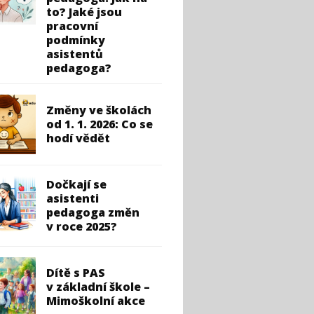
to? Jaké jsou
pracovní
podmínky
asistentů
pedagoga?
Změny ve školách
od 1. 1. 2026: Co se
hodí vědět
Dočkají se
asistenti
pedagoga změn
v roce 2025?
Dítě s PAS
v základní škole –
Mimoškolní akce