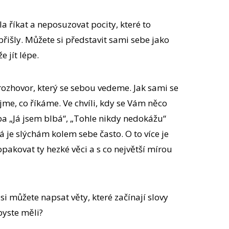
a říkat a neposuzovat pocity, které to
řišly. Můžete si představit sami sebe jako
e jít lépe.
 rozhovor, který se sebou vedeme. Jak sami se
e, co říkáme. Ve chvíli, kdy se Vám něco
ba „Já jsem blbá“, „Tohle nikdy nedokážu“
Já je slýchám kolem sebe často. O to více je
pakovat ty hezké věci a s co největší mírou
 si můžete napsat věty, které začínají slovy
yste měli?