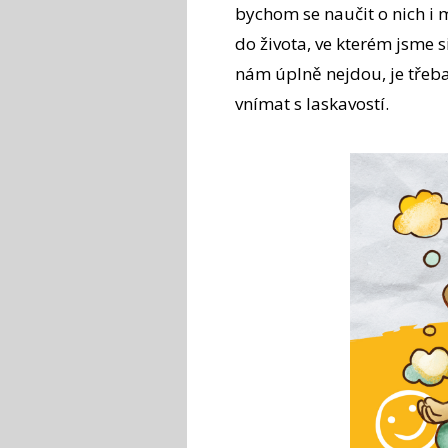
bychom se naučit o nich i m
do života, ve kterém jsme s
nám úplně nejdou, je třeba
vnímat s laskavostí.