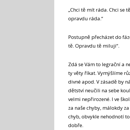
„Chci tě mít ráda. Chci se 
opravdu ráda.“
Postupně přecházet do fáze,
tě. Opravdu tě miluji“.
Zdá se Vám to legrační a n
ty věty říkat. Vymýšlíme rů
divné apod. V zásadě by n
dětství neučili na sebe kouk
velmi nepřirozené. I ve šk
za naše chyby, málokdy za
chyb, obvykle nehodnotí to
dobře.