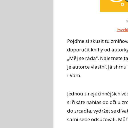
Psychi
Pojďme si zkusit tu zmiň
doporučit knihy od autorky 
„Měj se ráda“. Naleznete t
je autorce vlastní. Já shrn
i Vám.
Jednou z nejúčinnějších věc
si říkáte nahlas do očí u zr
do zrcadla, vydržet se dívat
sami sebe odsuzovali. Může