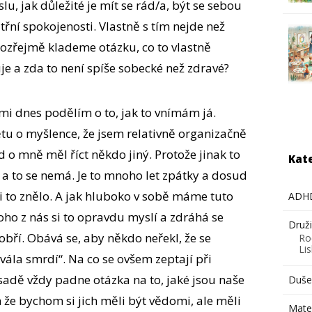
slu, jak důležité je mít se rád/a, být se sebou
itřní spokojenosti. Vlastně s tím nejde než
mozřejmě klademe otázku, co to vlastně
uje a zda to není spíše sobecké než zdravé?
ámi dnes podělím o to, jak to vnímám já.
tu o myšlence, že jsem relativně organizačně
ad o mně měl říct někdo jiný. Protože jinak to
Kat
 a to se nemá. Je to mnoho let zpátky a dosud
mi to znělo. A jak hluboko v sobě máme tuto
ADH
o z nás si to opravdu myslí a zdráhá se
Druž
obří. Obává se, aby někdo neřekl, že se
Ro
Li
ála smrdí“. Na co se ovšem zeptají při
adě vždy padne otázka na to, jaké jsou naše
Dušev
n že bychom si jich měli být vědomi, ale měli
Mate