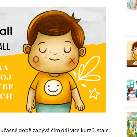
učasné době zabývá čím dál více kurzů, stále