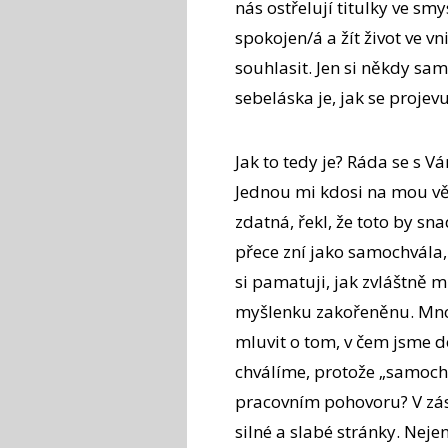
nás ostřelují titulky ve smy
spokojen/á a žít život ve vn
souhlasit. Jen si někdy sa
sebeláska je, jak se projev
Jak to tedy je? Ráda se s V
Jednou mi kdosi na mou vě
zdatná, řekl, že toto by sn
přece zní jako samochvála,
si pamatuji, jak zvláštně 
myšlenku zakořeněnu. Mnoh
mluvit o tom, v čem jsme d
chválíme, protože „samochv
pracovním pohovoru? V zás
silné a slabé stránky. Neje