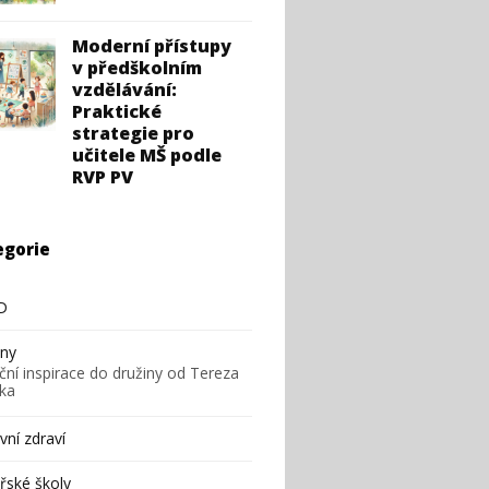
Moderní přístupy
v předškolním
vzdělávání:
Praktické
strategie pro
učitele MŠ podle
RVP PV
egorie
D
iny
ční inspirace do družiny od Tereza
ska
ní zdraví
řské školy