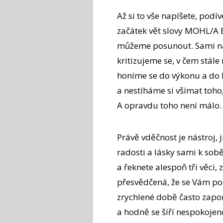
Až si to vše napíšete, podí
začátek vět slovy MOHL/A B
můžeme posunout. Sami na 
kritizujeme se, v čem stál
honíme se do výkonu a do l
a nestíháme si všímat toh
A opravdu toho není málo.
Právě vděčnost je nástroj,
radosti a lásky sami k sobě
a řeknete alespoň tři věci, 
přesvědčená, že se Vám po t
zrychlené době často zapom
a hodně se šíří nespokojen