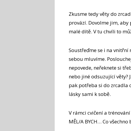
Zkusme tedy věty do zrcadl
provází. Dovolme jim, aby p
malé dítě. V tu chvíli to můž
Soustřeďme se i na vnitřní
sebou mluvíme. Poslouchejm
nepovede, neřeknete si tře
nebo jiné odsuzující věty? 
pak potřeba si do zrcadla o
lásky sami k sobě.
V rámci cvičení a trénování
MĚL/A BYCH… Co všechno b