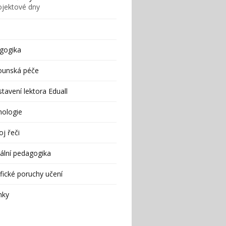
ojektové dny
gogika
ounská péče
tavení lektora Eduall
hologie
j řeči
ální pedagogika
fické poruchy učení
nky