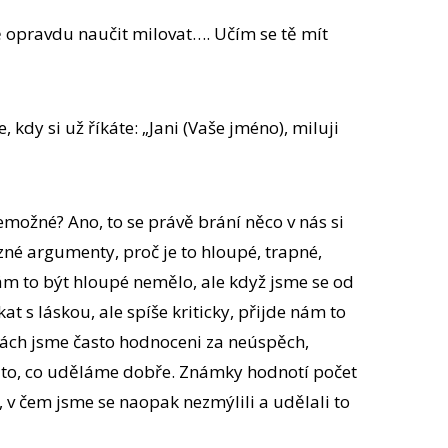
tě opravdu naučit milovat…. Učím se tě mít
 kdy si už říkáte: „Jani (Vaše jméno), miluji
emožné? Ano, to se právě brání něco v nás si
zné argumenty, proč je to hloupé, trapné,
ám to být hloupé nemělo, ale když jsme se od
at s láskou, ale spíše kriticky, přijde nám to
olách jsme často hodnoceni za neúspěch,
 to, co uděláme dobře. Známky hodnotí počet
, v čem jsme se naopak nezmýlili a udělali to