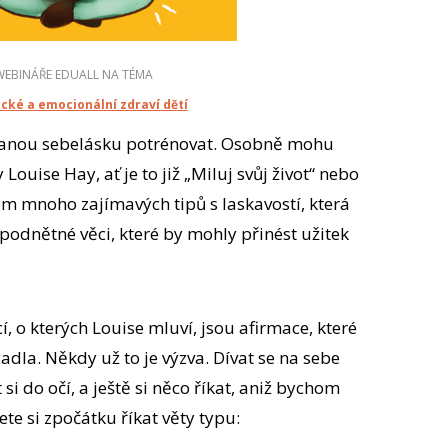
WEBINÁŘE EDUALL NA TÉMA
cké a emocionální zdraví dětí
ovanou sebelásku potrénovat. Osobně mohu
Louise Hay, ať je to již „Miluj svůj život“ nebo
am mnoho zajímavých tipů s laskavostí, která
u podnětné věci, které by mohly přinést užitek
í, o kterých Louise mluví, jsou afirmace, které
cadla. Někdy už to je výzva. Dívat se na sebe
 si do očí, a ještě si něco říkat, aniž bychom
te si zpočátku říkat věty typu: