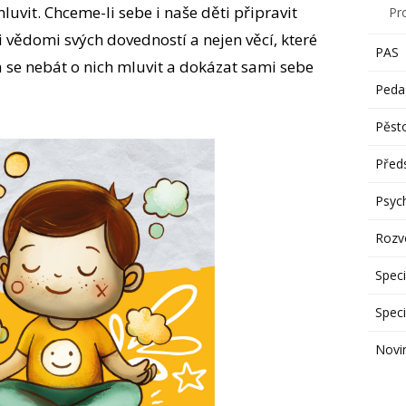
luvit. Chceme-li sebe i naše děti připravit
Pr
i vědomi svých dovedností a nejen věcí, které
PAS
 se nebát o nich mluvit a dokázat sami sebe
Peda
Pěst
Předs
Psyc
Rozvo
Speci
Speci
Novi