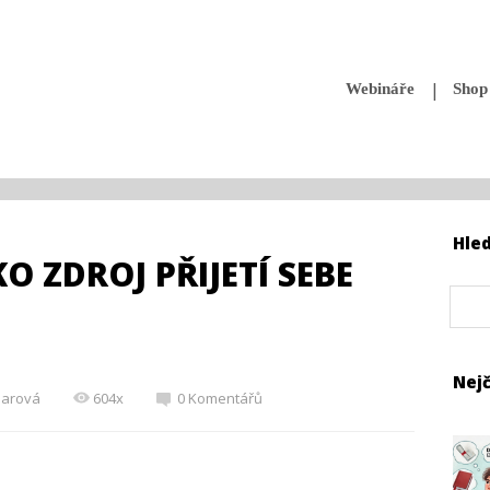
Webináře
Shop
Hle
O ZDROJ PŘIJETÍ SEBE
Nejč
iharová
604x
0 Komentářů