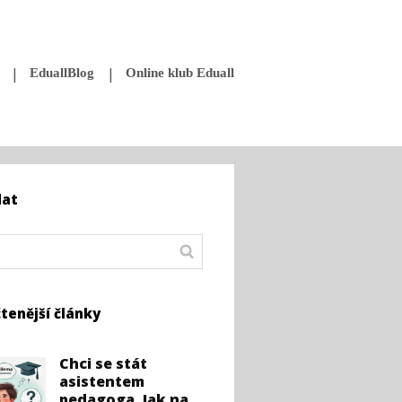
EduallBlog
Online klub Eduall
dat
tenější články
Chci se stát
asistentem
pedagoga. Jak na