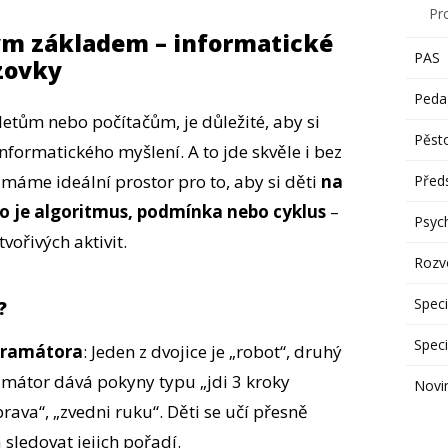
Pr
vým základem – informatické
PAS
zovky
Peda
letům nebo počítačům, je důležité, aby si
Pěst
informatického myšlení. A to jde skvěle i bez
 máme ideální prostor pro to, aby si děti
na
Předs
 co je algoritmus, podmínka nebo cyklus
–
Psyc
vořivých aktivit.
Rozvo
Speci
?
Speci
gramátora
: Jeden z dvojice je „robot“, druhý
mátor dává pokyny typu „jdi 3 kroky
Novi
rava“, „zvedni ruku“. Děti se učí přesně
 sledovat jejich pořadí.