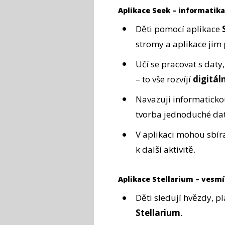
Aplikace Seek – informatika
Děti pomocí aplikace
stromy a aplikace jim 
Učí se pracovat s dat
– to vše rozvíjí
digitál
Navazuji informatickou
tvorba jednoduché dat
V aplikaci mohou sbíra
k další aktivitě.
Aplikace Stellarium – vesm
Děti sledují hvězdy, p
Stellarium
.