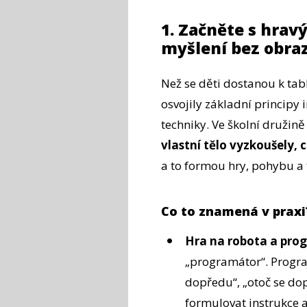
1. Začněte s hra
myšlení bez obra
Než se děti dostanou k tab
osvojily základní principy 
techniky. Ve školní družině
vlastní tělo vyzkoušely,
a to formou hry, pohybu a t
Co to znamená v praxi
Hra na robota a pro
„programátor“. Progra
dopředu“, „otoč se dop
formulovat instrukce a