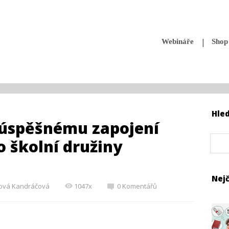
Webináře
Shop
Hle
 úspěšnému zapojení
o školní družiny
Nejč
ová Kandráčová
1047x
0 Komentářů