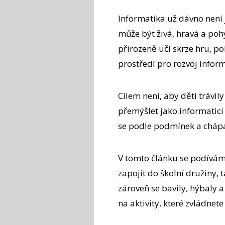
Informatika už dávno není j
může být živá, hravá a pohy
přirozeně učí skrze hru, po
prostředí pro rozvoj infor
Cílem není, aby děti trávil
přemýšlet jako informatici 
se podle podmínek a chápat
V tomto článku se podíváme
zapojit do školní družiny, t
zároveň se bavily, hýbaly a
na aktivity, které zvládnet