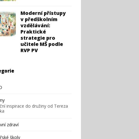
Moderní přístupy
v předškolním
vzdělávání:
Praktické
strategie pro
učitele MŠ podle
RVP PV
egorie
D
iny
ční inspirace do družiny od Tereza
ska
ní zdraví
řské školy