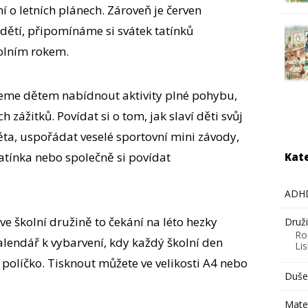
ní o letních plánech. Zároveň je červen
dětí, připomínáme si svátek tatínků
olním rokem.
eme dětem nabídnout aktivity plné pohybu,
ch zážitků. Povídat si o tom, jak slaví děti svůj
ěta, uspořádat veselé sportovní mini závody,
atínka nebo společně si povídat
Kat
ADH
ve školní družině to čekání na léto hezky
Druž
Ro
kalendář k vybarvení, kdy každý školní den
Li
 políčko. Tisknout můžete ve velikosti A4 nebo
Dušev
Mate