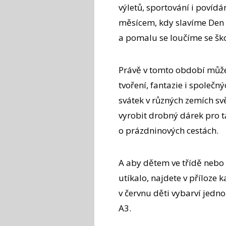
výletů, sportování i povídá
měsícem, kdy slavíme Den 
a pomalu se loučíme se šk
Právě v tomto období můž
tvoření, fantazie i společný
svátek v různých zemích sv
vyrobit drobný dárek pro t
o prázdninových cestách.
A aby dětem ve třídě nebo 
utíkalo, najdete v příloze 
v červnu děti vybarví jedno
A3.