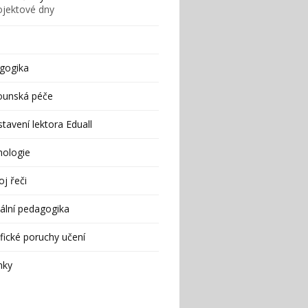
ojektové dny
gogika
ounská péče
tavení lektora Eduall
hologie
j řeči
ální pedagogika
fické poruchy učení
nky