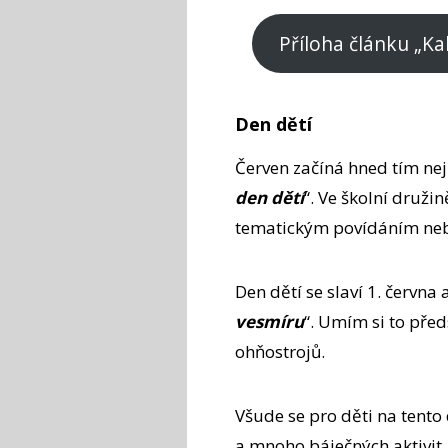
Příloha článku „Ka
Den dětí
Červen začíná hned tím nej
den dětí
“. Ve školní druži
tematickým povídáním nebo
Den dětí se slaví 1. června 
vesmíru
“. Umím si to předs
ohňostrojů.
Všude se pro děti na tento
a mnoho báječných aktivit,