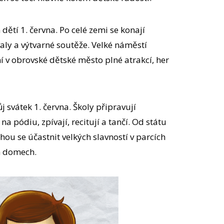
 dětí 1. června. Po celé zemi se konají
valy a výtvarné soutěže. Velké náměstí
 v obrovské dětské město plné atrakcí, her
vůj svátek 1. června. Školy připravují
na pódiu, zpívají, recitují a tančí. Od státu
ou se účastnit velkých slavností v parcích
h domech.