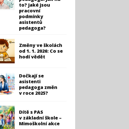
to? Jaké jsou
pracovní
podmínky
asistentů
pedagoga?
Změny ve školách
od 1. 1. 2026: Co se
hodí vědět
Dočkají se
asistenti
pedagoga změn
v roce 2025?
Dítě s PAS
v základní škole –
Mimoškolní akce