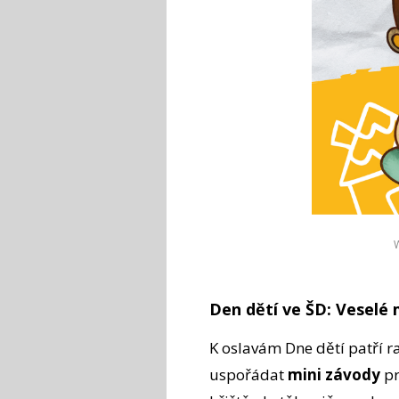
Den dětí ve ŠD: Veselé
K oslavám Dne dětí patří r
uspořádat
mini závody
pr