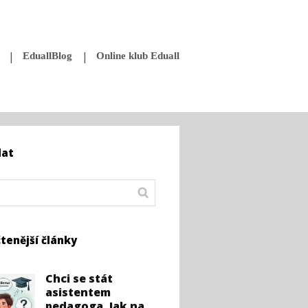
EduallBlog
Online klub Eduall
dat
tenější články
Chci se stát
asistentem
pedagoga. Jak na