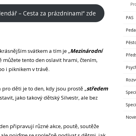
Pr
lendář – Cesta za prázdninami“ zde
PAS
Peda
Pěst
krásnějším svátkem a tím je „
Mezinárodní
Předs
ně můžete tento den oslavit hrami, čtením,
Psyc
 i piknikem v trávě.
Rozvo
a pro děti je to den, kdy jsou prostě „
středem
Speci
tavit, jako takový dětský Silvestr, ale bez
Speci
Novi
 den připravují různé akce, poutě, soutěže
 ale pojďme se společně podívat s dětmi, jak