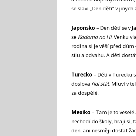
se slaví „Den dětí“ v jiných
Japonsko
– Den dětí se v J
se
Kodomo no Hi
. Venku vl
rodina si je věší před dům 
sílu a odvahu. A děti dostá
Turecko
– Děti v Turecku s
doslova
řídí stát
. Mluví v t
za dospělé.
Mexiko
– Tam je to veselé 
nechodí do školy, hrají si, 
den, ani nesmějí dostat ž