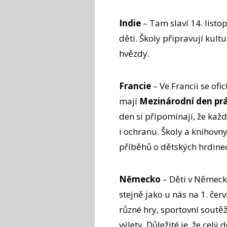
Indie
– Tam slaví 14. list
děti. Školy připravují kult
hvězdy.
Francie
– Ve Francii se ofic
mají
Mezinárodní den prá
den si připomínají, že kaž
i ochranu. Školy a knihovny
příběhů o dětských hrdine
Německo
– Děti v Německu
stejně jako u nás na 1. čer
různé hry, sportovní soutěž
výlety. Důležité je, že celý