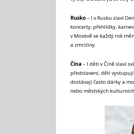
Rusko
– I v Rusku slaví Den
koncerty, přehlídky, karne
v Moskvě se každý rok mění
a zmrzliny.
Čína
– I děti v Číně slaví s
představení, děti vystupují 
dostávají často dárky a moh
nebo městských kulturníc