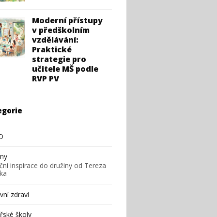
Moderní přístupy
v předškolním
vzdělávání:
Praktické
strategie pro
učitele MŠ podle
RVP PV
egorie
D
iny
ční inspirace do družiny od Tereza
ska
ní zdraví
řské školy