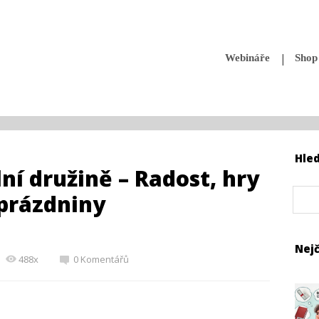
Webináře
Shop
Hle
ní družině – Radost, hry
 prázdniny
Nejč
488x
0 Komentářů