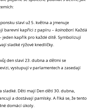
 zemích:
aponsku slaví už 5. května a jmenuje
ají barevní kapříci z papíru –
koinobori
. Každá
– jeden kapřík pro každé dítě. Symbolizují
vají sladké rýžové knedlíčky.
vůj den slaví 23. dubna a dětmi se
elevizi, vystupují v parlamentech a zasedají
a sladké. Děti mají Den dětí 30. dubna,
tancují a dostávají pamlsky. A říká se, že tento
ádné domácí úkoly.