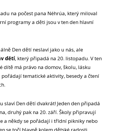
opadu na počest pana Néhrúa, který miloval
urní programy a děti jsou v ten den hlavní
iálně Den dětí neslaví jako u nás, ale
v dětí
, který připadá na 20. listopadu. V ten
dé dítě má právo na domov, školu, lásku
 pořádají tematické aktivity, besedy a čtení
ch.
 slaví Den dětí dvakrát! Jeden den připadá
vna, druhý pak na 20. září. Školy připravují
e a někdy se pořádají i třídní pikniky nebo
 den se točí hlavně kolem dětské radosti.