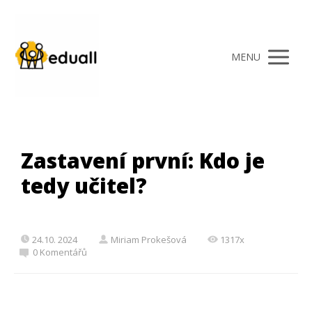
MENU
Zastavení první: Kdo je
tedy učitel?
24.10. 2024
Miriam Prokešová
1317x
0 Komentářů