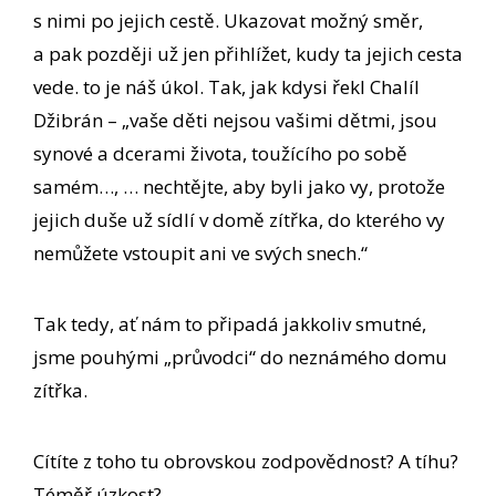
s nimi po jejich cestě. Ukazovat možný směr,
a pak později už jen přihlížet, kudy ta jejich cesta
vede. to je náš úkol. Tak, jak kdysi řekl Chalíl
Džibrán – „vaše děti nejsou vašimi dětmi, jsou
synové a dcerami života, toužícího po sobě
samém…, … nechtějte, aby byli jako vy, protože
jejich duše už sídlí v domě zítřka, do kterého vy
nemůžete vstoupit ani ve svých snech.“
Tak tedy, ať nám to připadá jakkoliv smutné,
jsme pouhými „průvodci“ do neznámého domu
zítřka.
Cítíte z toho tu obrovskou zodpovědnost? A tíhu?
Téměř úzkost?