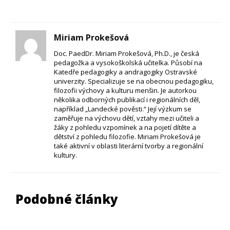
Miriam Prokešová
Doc. PaedDr. Miriam Prokešová, Ph.D., je česká
pedagožka a vysokoškolská učitelka. Působí na
Katedře pedagogiky a andragogiky Ostravské
univerzity. Specializuje se na obecnou pedagogiku,
filozofii výchovy a kulturu menšin. Je autorkou
několika odborných publikací i regionálních děl,
například „Landecké pověsti.“ Její výzkum se
zaměřuje na výchovu dětí, vztahy mezi učiteli a
žáky z pohledu vzpomínek a na pojetí dítěte a
dětství z pohledu filozofie. Miriam Prokešová je
také aktivní v oblasti literární tvorby a regionální
kultury.
Podobné články