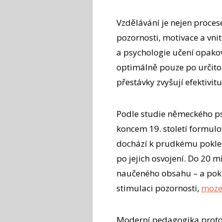
Vzdělávání je nejen proces
pozornosti, motivace a vni
a psychologie učení opakov
optimálně pouze po určitou
přestávky zvyšují efektivitu
Podle studie německého p
koncem 19. století formulov
dochází k prudkému pokles
po jejich osvojení. Do 20
naučeného obsahu – a pok
stimulaci pozornosti,
moze
Moderní pedagogika proto 