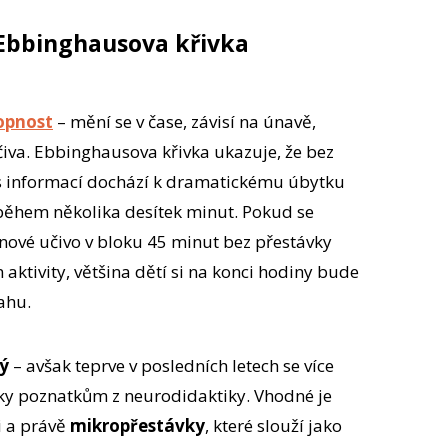
 Ebbinghausova křivka
opnost
– mění se v čase, závisí na únavě,
čiva. Ebbinghausova křivka ukazuje, že bez
 s informací dochází k dramatickému úbytku
hem několika desítek minut. Pokud se
 nové učivo v bloku 45 minut bez přestávky
 aktivity, většina dětí si na konci hodiny bude
ahu.
ý
– avšak teprve v posledních letech se více
íky poznatkům z neurodidaktiky. Vhodné je
ci a právě
mikropřestávky
, které slouží jako