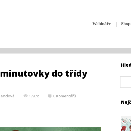
Webináře
Shop
Hle
iminutovky do třídy
 Fenclová
1797x
0 Komentářů
Nejč