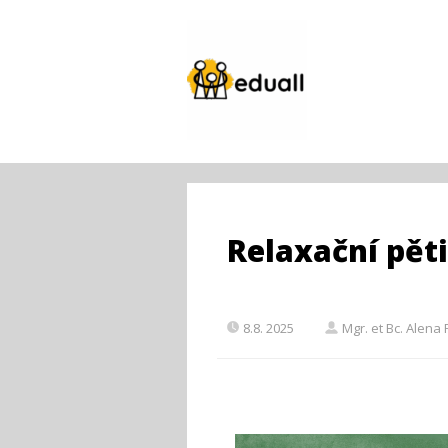
Relaxační pět
8.8. 2025
Mgr. et Bc. Alena