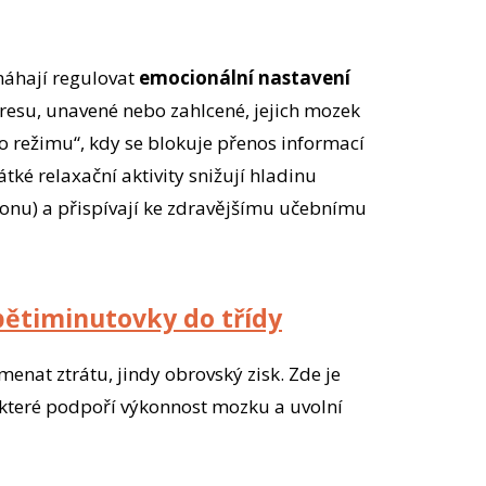
áhají regulovat
emocionální nastavení
stresu, unavené nebo zahlcené, jejich mozek
o režimu“, kdy se blokuje přenos informací
ké relaxační aktivity snižují hladinu
monu) a přispívají ke zdravějšímu učebnímu
pětiminutovky do třídy
nat ztrátu, jindy obrovský zisk. Zde je
 které podpoří výkonnost mozku a uvolní