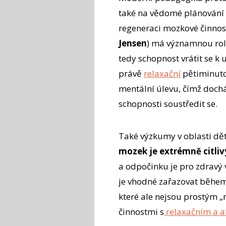
také na vědomé plánování 
regeneraci mozkové činnost
Jensen
) má významnou roli
tedy schopnost vrátit se k 
právě
relaxační
pětiminutov
mentální úlevu, čímž dochá
schopnosti soustředit se.
Také výzkumy v oblasti dě
mozek je extrémně citli
a odpočinku je pro zdravý v
je vhodné zařazovat během
které ale nejsou prostým 
činnostmi s
relaxačním a a