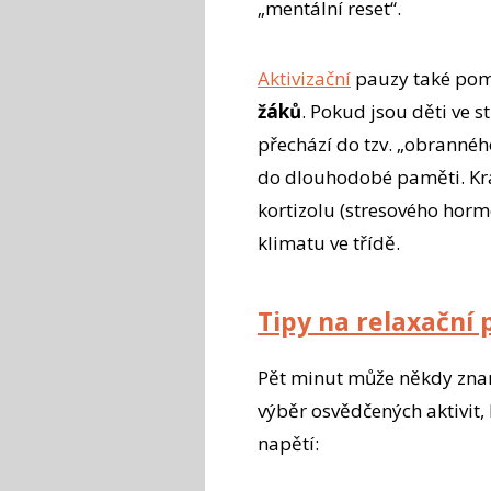
„mentální reset“.
Aktivizační
pauzy také pom
žáků
. Pokud jsou děti ve 
přechází do tzv. „obrannéh
do dlouhodobé paměti. Krát
kortizolu (stresového hor
klimatu ve třídě.
Tipy na relaxační 
Pět minut může někdy zname
výběr osvědčených aktivit,
napětí: