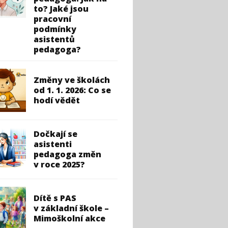
to? Jaké jsou
pracovní
podmínky
asistentů
pedagoga?
Změny ve školách
od 1. 1. 2026: Co se
hodí vědět
Dočkají se
asistenti
pedagoga změn
v roce 2025?
Dítě s PAS
v základní škole –
Mimoškolní akce