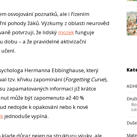
em osvojování poznatků, ale i řízením
třní pohody žáků. Výzkumy z oblasti neurověd
aně potvrzují, že lidský
mozek
funguje
 dobu – a že pravidelné aktivizační
 učení.
Kat
sychologa Hermanna Ebbinghause, který
al tzv. křivku zapomínání (
Forgetting Curve
),
ADH
u zapamatovaných informací již krátce
 minut může být zapomenuto až 40 %
Druž
Ro
ud nedojde k opakování nebo k nové
Li
k
jednoduše vypíná.
Dušev
klade důraz nejen na strukturu výuky, ale
Mate