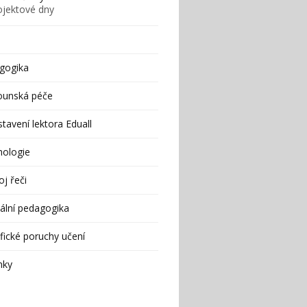
ojektové dny
gogika
ounská péče
tavení lektora Eduall
hologie
j řeči
ální pedagogika
fické poruchy učení
nky