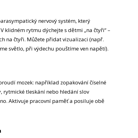
arasympatický nervový systém, který
 V klidném rytmu dýchejte s dětmi „na čtyři“ –
h na čtyři. Můžete přidat vizualizaci (např.
me světlo, při výdechu pouštíme ven napětí).
zproudí mozek: například zopakování číselné
 rytmické tleskání nebo hledání slov
no. Aktivuje pracovní paměť a posiluje obě
a