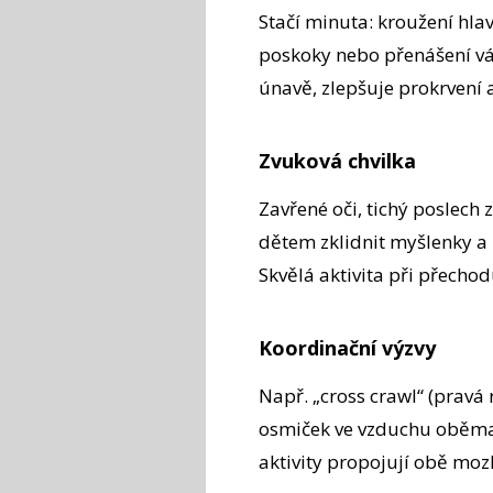
Stačí minuta: kroužení hla
poskoky nebo přenášení vá
únavě, zlepšuje prokrvení 
Zvuková chvilka
Zavřené oči, tichý poslec
dětem zklidnit myšlenky a 
Skvělá aktivita při přech
Koordinační výzvy
Např. „cross crawl“ (pravá 
osmiček ve vzduchu oběma
aktivity propojují obě mozk