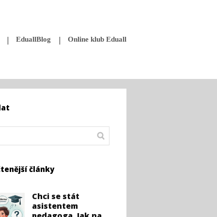
EduallBlog
Online klub Eduall
dat
tenější články
Chci se stát
asistentem
pedagoga. Jak na