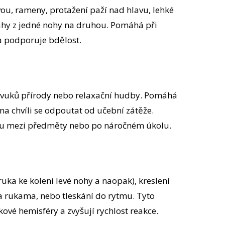
vou, rameny, protažení paží nad hlavu, lehké
hy z jedné nohy na druhou. Pomáhá při
a podporuje bdělost.
h zvuků přírody nebo relaxační hudby. Pomáhá
na chvíli se odpoutat od učební zátěže.
odu mezi předměty nebo po náročném úkolu.
ruka ke koleni levé nohy a naopak), kreslení
 rukama, nebo tleskání do rytmu. Tyto
ové hemisféry a zvyšují rychlost reakce.