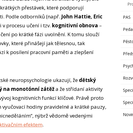
Pr
krátkých přestávek, které podporují
i. Podle odborníků (např.
John Hattie, Eric
PAS
 v procesu učení i tzv.
kognitivní obnova
–
Peda
učení po krátké fázi uvolnění. K tomu slouží
Pěst
ky, které přinášejí jak tělesnou, tak
zí k posílení pracovní paměti a zlepšení
Předs
Psyc
Rozvo
tské neuropsychologie ukazují, že
dětský
vý na monotónní zátěž
a že střídaní aktivity
Speci
ývoj kognitivních funkcí klíčové. Právě proto
Speci
 vyučovací hodiny pravidelné a krátké pauzy,
Novi
„nicneděláním“, nýbrž vědomě vedenými
ktivačním efektem
.