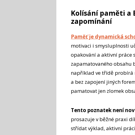
Kolísání paměti a
zapomínání
Paměť je dynamická sch
motivaci i smysluplnosti u
opakování a aktivní práce
zapamatovaného obsahu bě
například ve třídě probírá
a bez zapojení jiných forem
pamatovat jen zlomek obs
Tento poznatek není nov
prosazuje v běžné praxi d
střídat výklad, aktivní prá