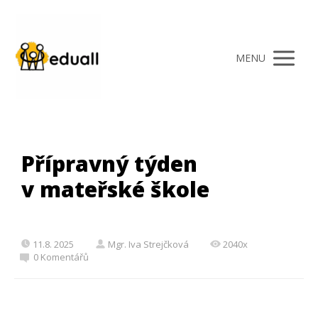
MENU
Přípravný týden
v mateřské škole
11.8. 2025
Mgr. Iva Strejčková
2040x
0 Komentářů