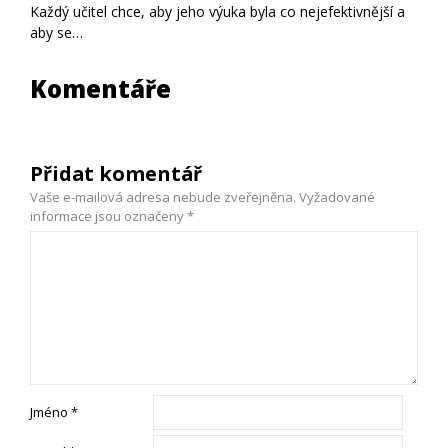
Každý učitel chce, aby jeho výuka byla co nejefektivnější a
aby se…
Komentáře
Přidat komentář
Vaše e-mailová adresa nebude zveřejněna.
Vyžadované
informace jsou označeny
*
Jméno
*