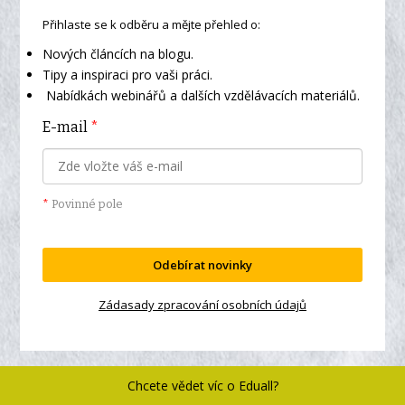
Přihlaste se k odběru a mějte přehled o:
Nových článcích na blogu.
Tipy a inspiraci pro vaši práci.
Nabídkách webinářů a dalších vzdělávacích materiálů.
E-mail
*
*
Povinné pole
Odebírat novinky
Zádasady zpracování osobních údajů
Chcete vědet víc o Eduall?