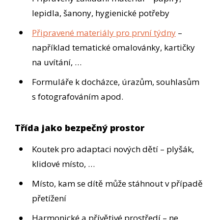
lepidla, šanony, hygienické potřeby
Připravené materiály pro první týdny
–
například tematické omalovánky, kartičky
na uvítání, …
Formuláře k docházce, úrazům, souhlasům
s fotografováním apod.
Třída jako bezpečný prostor
Koutek pro adaptaci nových dětí – plyšák,
klidové místo, …
Místo, kam se dítě může stáhnout v případě
přetížení
Harmonické a přívětivé prostředí – ne