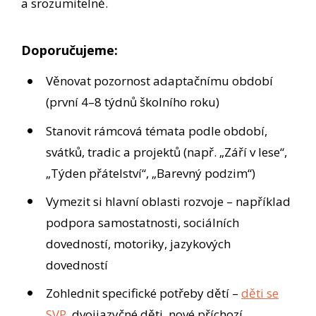
a srozumitelně.
Doporučujeme:
Věnovat pozornost adaptačnímu období
(první 4–8 týdnů školního roku)
Stanovit rámcová témata podle období,
svátků, tradic a projektů (např. „Září v lese“,
„Týden přátelství“, „Barevný podzim“)
Vymezit si hlavní oblasti rozvoje – například
podpora samostatnosti, sociálních
dovedností, motoriky, jazykových
dovedností
Zohlednit specifické potřeby dětí –
děti se
SVP
, dvojjazyčné děti, nové příchozí