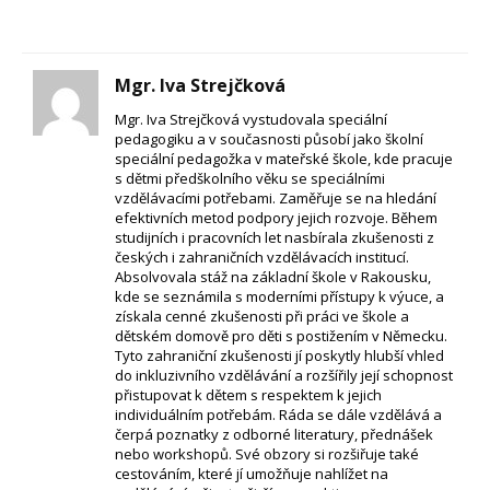
Mgr. Iva Strejčková
Mgr. Iva Strejčková vystudovala speciální
pedagogiku a v současnosti působí jako školní
speciální pedagožka v mateřské škole, kde pracuje
s dětmi předškolního věku se speciálními
vzdělávacími potřebami. Zaměřuje se na hledání
efektivních metod podpory jejich rozvoje. Během
studijních i pracovních let nasbírala zkušenosti z
českých i zahraničních vzdělávacích institucí.
Absolvovala stáž na základní škole v Rakousku,
kde se seznámila s moderními přístupy k výuce, a
získala cenné zkušenosti při práci ve škole a
dětském domově pro děti s postižením v Německu.
Tyto zahraniční zkušenosti jí poskytly hlubší vhled
do inkluzivního vzdělávání a rozšířily její schopnost
přistupovat k dětem s respektem k jejich
individuálním potřebám. Ráda se dále vzdělává a
čerpá poznatky z odborné literatury, přednášek
nebo workshopů. Své obzory si rozšiřuje také
cestováním, které jí umožňuje nahlížet na