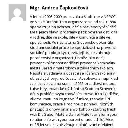
Mgr. Andrea Čapkovičová
V letech 2005-2009 pracovala a školila se v NSPCC
ve Velké Británii. Tato organizace se od roku 1884
specializuje na ochranu dětí a prevenci týrání dětí.
Mezi jejich hlavní programy patří: ochrana dětí, dítě
v rodině, dítě ve škole, dítě v komunitě a dítě ve
společnosti. Po návratu na Slovensko dokončila
studium sociální práce se specializací na prevenci
sociálně patologických jevů. Její praxe zahrnuje
poradenství v organizaci „Úsměv jako dar“,
preventivní činnost oddělení prevence kriminality
města Sereď v mateřských a základních školách.
Neustále vzdělává a účastní se různých školení v
oblasti výchovy, rodičovství. Absolvovala například
: collective trauma summit 2022, zrcadlová metoda
Luise Hey, extatické dýchání so Scottom Schwenk,
děti s problémovým chováním, rozvoj IQ a EQ dítěte,
vliv traumatu na kognitivní funkce, respektující
komunikace, práce s rodinou z pohledu různých
přístupů, 3 dňový online workshop - starting fresh
with Dr. Gabor Maté a Daniel Maté (transform your
relationship with your parent or adult child). Více
než 5 let se aktivně věnuje uplatňování efektivní