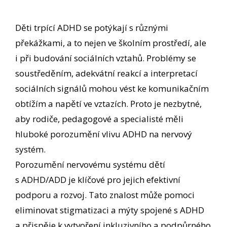
Děti trpící ADHD se potýkají s různými
překážkami, a to nejen ve školním prostředí, ale
i při budování sociálních vztahů. Problémy se
soustředěním, adekvátní reakcí a interpretací
sociálních signálů mohou vést ke komunikačním
obtížím a napětí ve vztazích. Proto je nezbytné,
aby rodiče, pedagogové a specialisté měli
hluboké porozumění vlivu ADHD na nervový
systém.
Porozumění nervovému systému dětí
s ADHD/ADD je klíčové pro jejich efektivní
podporu a rozvoj. Tato znalost může pomoci
eliminovat stigmatizaci a mýty spojené s ADHD
a přispěje k vytvoření inkluzivního a podpůrného