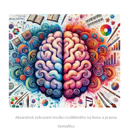
Akvarelové zobrazení mozku rozděleného na levou a pravou
hemisféru