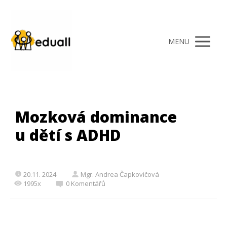
MENU
Mozková dominance
u dětí s ADHD
20.11. 2024
Mgr. Andrea Čapkovičová
1995x
0 Komentářů