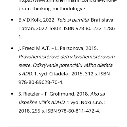
brain-thinking-methodology>.
B.V.D.Kolk, 2022.
Telo si pamätá
. Bratislava:
Tatran, 2022. 590 s. ISBN 978-80-222-1286-
1.
J. Freed M.A.T. – L. Parsonova, 2015.
Pravohemisférové deti v ľavohemisférovom
svete. Odkrývanie potenciálu vášho dieťaťa
s ADD
. 1. vyd. Citadela : 2015. 312 s. ISBN
978-80-89628-70-4.
S. Rietzler – F. Grolimund, 2018.
Ako sa
úspešne učiť s ADHD.
1 vyd. Noxi s.r.o. :
2018. 255 s. ISBN 978-80-811-472-4.