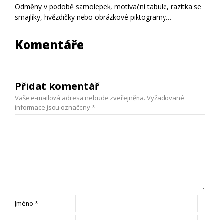
Odměny v podobě samolepek, motivační tabule, razítka se
smajlíky, hvězdičky nebo obrázkové piktogramy…
Komentáře
Přidat komentář
Vaše e-mailová adresa nebude zveřejněna.
Vyžadované
informace jsou označeny
*
Jméno
*