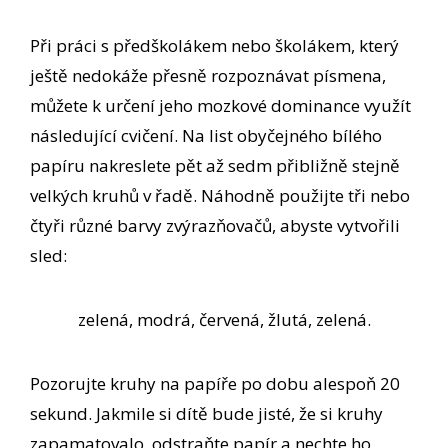
Při práci s předškolákem nebo školákem, který
ještě nedokáže přesně rozpoznávat písmena,
můžete k určení jeho mozkové dominance využít
následující cvičení. Na list obyčejného bílého
papíru nakreslete pět až sedm přibližně stejně
velkých kruhů v řadě. Náhodně použijte tři nebo
čtyři různé barvy zvýrazňovačů, abyste vytvořili
sled:
zelená, modrá, červená, žlutá, zelená.
Pozorujte kruhy na papíře po dobu alespoň 20
sekund. Jakmile si dítě bude jisté, že si kruhy
zapamatovalo, odstraňte papír a nechte ho