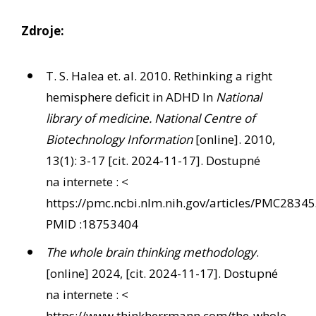
Zdroje:
T. S. Halea et. al. 2010. Rethinking a right
hemisphere deficit in ADHD In
National
library of medicine. National Centre of
Biotechnology Information
[online]. 2010,
13(1): 3-17 [cit. 2024-11-17]. Dostupné
na internete : <
https://pmc.ncbi.nlm.nih.gov/articles/PMC283
PMID :18753404
The whole brain thinking methodology
.
[online] 2024, [cit. 2024-11-17]. Dostupné
na internete : <
https://www.thinkherrmann.com/the-whole-