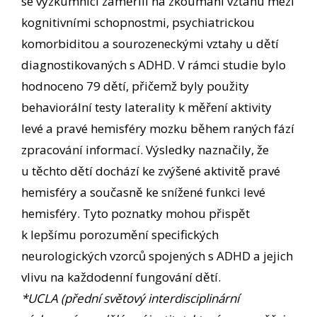
se výzkumníci zaměřili na zkoumání vztahu mezi
kognitivními schopnostmi, psychiatrickou
komorbiditou a sourozeneckými vztahy u dětí
diagnostikovaných s ADHD. V rámci studie bylo
hodnoceno 79 dětí, přičemž byly použity
behaviorální testy laterality k měření aktivity
levé a pravé hemisféry mozku během raných fází
zpracování informací. Výsledky naznačily, že
u těchto dětí dochází ke zvýšené aktivitě pravé
hemisféry a současně ke snížené funkci levé
hemisféry. Tyto poznatky mohou přispět
k lepšímu porozumění specifických
neurologických vzorců spojených s ADHD a jejich
vlivu na každodenní fungování dětí.
*UCLA (přední světový interdisciplinární