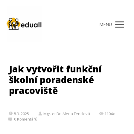
MENU
Jak vytvořit funkční
školní poradenské
pracoviště
8.9. 2025
Mgr. et Bc. Alena Fenclová
1104x
0 Komentářů