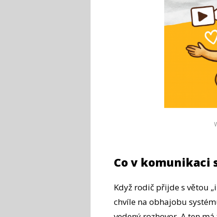
Co v komunikaci s
Když rodič přijde s větou „i
chvíle na obhajobu systému
vedený rozhovor. A ten má 