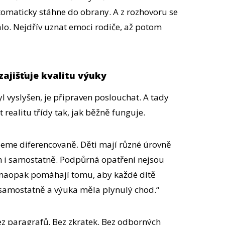
tomaticky stáhne do obrany. A z rozhovoru se
álo. Nejdřív uznat emoci rodiče, až potom
 zajišťuje kvalitu výuky
byl vyslyšen, je připraven poslouchat. A tady
 realitu třídy tak, jak běžně funguje.
jeme diferencovaně. Děti mají různé úrovně
h i samostatně. Podpůrná opatření nejsou
e naopak pomáhají tomu, aby každé dítě
 samostatně a výuka měla plynulý chod.“
Bez paragrafů. Bez zkratek. Bez odborných