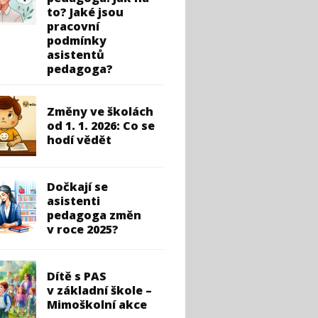
to? Jaké jsou
pracovní
podmínky
asistentů
pedagoga?
Změny ve školách
od 1. 1. 2026: Co se
hodí vědět
Dočkají se
asistenti
pedagoga změn
v roce 2025?
Dítě s PAS
v základní škole –
Mimoškolní akce