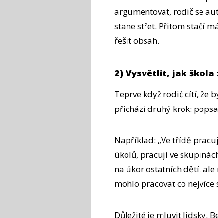
argumentovat, rodič se au
stane střet. Přitom stačí m
řešit obsah.
2) Vysvětlit, jak škola
Teprve když rodič cítí, že 
přichází druhý krok: popsat
Například: „Ve třídě pracu
úkolů, pracují ve skupinác
na úkor ostatních dětí, al
mohlo pracovat co nejvíce
Důležité je mluvit lidsky. 