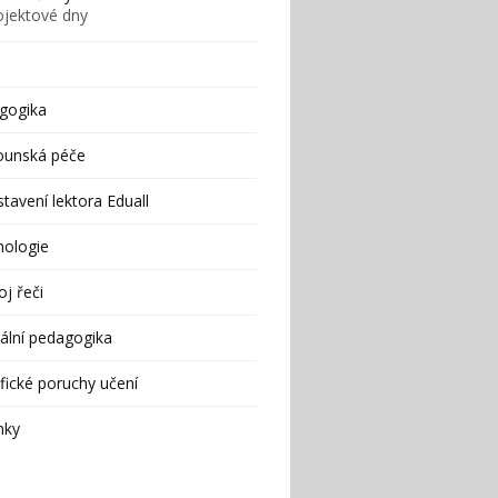
ojektové dny
gogika
ounská péče
tavení lektora Eduall
hologie
j řeči
ální pedagogika
fické poruchy učení
nky