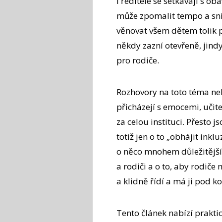
i ředitelé se setkávají s o
může zpomalit tempo a sníž
věnovat všem dětem tolik p
někdy zazní otevřeně, jind
pro rodiče.
Rozhovory na toto téma ne
přicházejí s emocemi, učit
za celou instituci. Přesto 
totiž jen o to „obhájit inkl
o něco mnohem důležitější
a rodiči a o to, aby rodiče
a klidně řídí a má ji pod k
Tento článek nabízí praktick