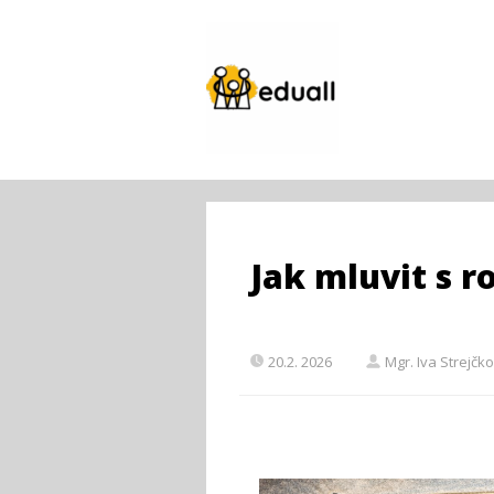
Jak mluvit s ro
20.2. 2026
Mgr. Iva Strejčk