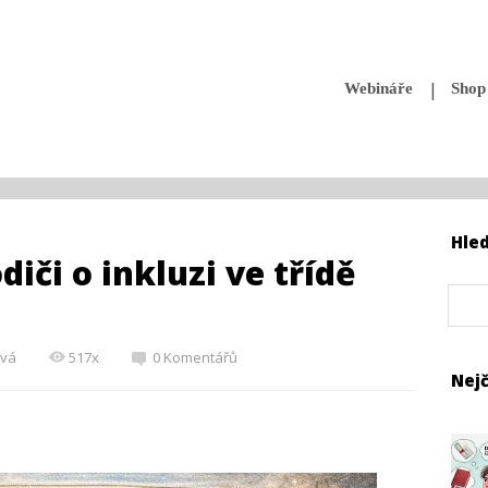
Webináře
Shop
Hle
diči o inkluzi ve třídě
ová
517x
0 Komentářů
Nejč