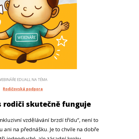
WEBINÁŘE EDUALL NA TÉMA
Rodičovská podpora
 rodiči skutečně funguje
nkluzivní vzdělávání brzdí třídu“, není to
 ani na přednášku. Je to chvíle na dobře
tři jednoduché, ale zásadní kroky.