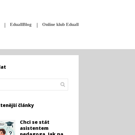
EduallBlog
Online klub Eduall
dat
tenější články
Chci se stát
asistentem
pedagoga. Jak na