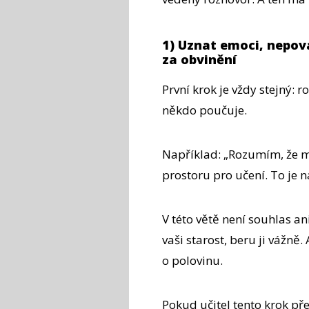
1) Uznat emoci, nepov
za obvinění
První krok je vždy stejný: r
někdo poučuje.
Například: „Rozumím, že má
prostoru pro učení. To je 
V této větě není souhlas ani
vaši starost, beru ji vážně.
o polovinu.
Pokud učitel tento krok př