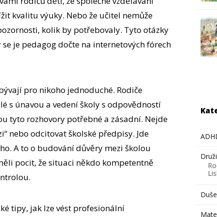
bavami rodičů dětí, že společné vzdělávání
it kvalitu výuky. Nebo že učitel nemůže
ozornosti, kolik by potřebovaly. Tyto otázky
y se je pedagog dočte na internetových fórech
bývají pro nikoho jednoduché. Rodiče
elé s únavou a vedení školy s odpovědností
Kat
jsou tyto rozhovory potřebné a zásadní. Nejde
uzi“ nebo odcitovat školské předpisy. Jde
ADH
ho. A to o budování důvěry mezi školou
Druž
 měli pocit, že situaci někdo kompetentně
Ro
Li
ontrolou.
Dušev
é tipy, jak lze vést profesionální
Mate