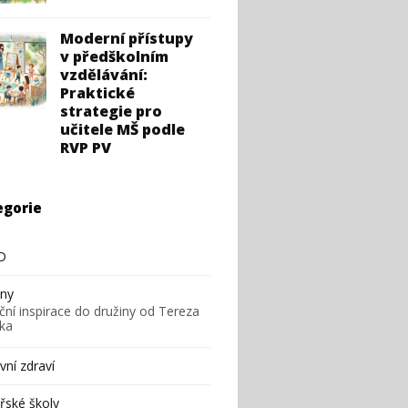
Moderní přístupy
v předškolním
vzdělávání:
Praktické
strategie pro
učitele MŠ podle
RVP PV
egorie
D
iny
ční inspirace do družiny od Tereza
ska
ní zdraví
řské školy