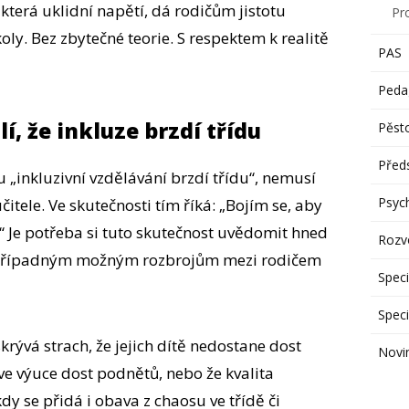
terá uklidní napětí, dá rodičům jistotu
Pr
koly. Bez zbytečné teorie. S respektem k realitě
PAS
Peda
lí, že inkluze brzdí třídu
Pěst
Předs
u „inkluzivní vzdělávání brzdí třídu“, nemusí
Psyc
čitele. Ve skutečnosti tím říká: „Bojím se, aby
.“ Je potřeba si tuto skutečnost uvědomit hned
Rozvo
t případným možným rozbrojům mezi rodičem
Speci
Speci
krývá strach, že jejich dítě nedostane dost
Novi
ve výuce dost podnětů, nebo že kvalita
y se přidá i obava z chaosu ve třídě či