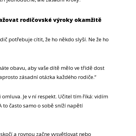
ažovat rodičovské výroky okamžitě
odič potřebuje cítit, že ho někdo slyší. Ne že ho
te obavu, aby vaše dítě mělo ve třídě dost
naprosto zásadní otázka každého rodiče.“
 omluva. Je v ní respekt. Učitel tím říká: vidím
 A to často samo o sobě sníží napětí
eskočí a rovnou začne vysvětlovat nebo