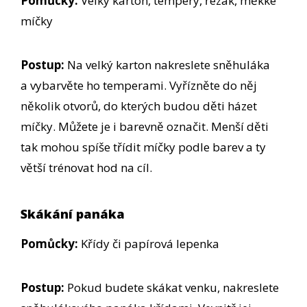
Pomůcky:
Velký karton, tempery, řezák, měkké
míčky
Postup:
Na velký karton nakreslete sněhuláka
a vybarvěte ho temperami. Vyřízněte do něj
několik otvorů, do kterých budou děti házet
míčky. Můžete je i barevně označit. Menší děti
tak mohou spíše třídit míčky podle barev a ty
větší trénovat hod na cíl.
Skákání panáka
Pomůcky:
Křídy či papírová lepenka
Postup:
Pokud budete skákat venku, nakreslete