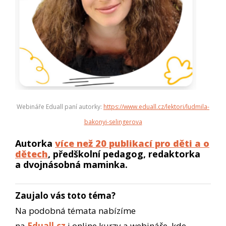
Webináře Eduall paní autorky:
https://www.eduall.cz/lektori/ludmila-
bakonyi-selingerova
Autorka
více než 20 publikací pro děti a o
dětech
, předškolní pedagog, redaktorka
a dvojnásobná maminka.
Zaujalo vás toto téma?
Na podobná témata nabízíme
na
Eduall.cz
i online kurzy a webináře, kde