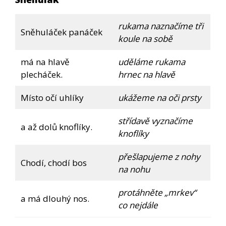
rukama naznačíme tři
Sněhuláček panáček
koule na sobě
má na hlavě
uděláme rukama
plecháček.
hrnec na hlavě
Místo očí uhlíky
ukážeme na oči prsty
střídavě vyznačíme
a až dolů knoflíky.
knoflíky
přešlapujeme z nohy
Chodí, chodí bos
na nohu
protáhněte „mrkev“
a má dlouhý nos.
co nejdále