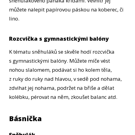
sněhulákového panáka křídami. Vevnitř jej
můžete nalepit papírovou páskou na koberec, či
lino.
Rozcvička s gymnastickými balóny
K tématu sněhuláků se skvěle hodí rozcvička
s gymnastickými balóny. Můžete míče vést
nohou slalomem, podávat si ho kolem těla,
z ruky do ruky nad hlavou, v sedě pod nohama,
zdvihat jej nohama, podržet na břiše a dělat
kolébku, pérovat na něm, zkoušet balanc atd.
Básnička
Sněhulák