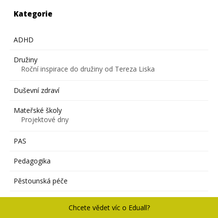
Kategorie
ADHD
Družiny
Roční inspirace do družiny od Tereza Liska
Duševní zdraví
Mateřské školy
Projektové dny
PAS
Pedagogika
Pěstounská péče
Představení lektora Eduall
Chcete vědet víc o Eduall?