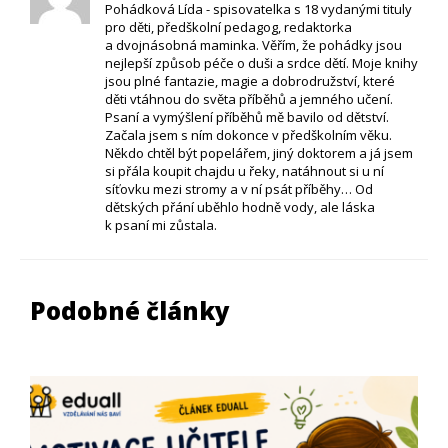
Pohádková Lída - spisovatelka s 18 vydanými tituly
pro děti, předškolní pedagog, redaktorka
a dvojnásobná maminka. Věřím, že pohádky jsou
nejlepší způsob péče o duši a srdce dětí. Moje knihy
jsou plné fantazie, magie a dobrodružství, které
děti vtáhnou do světa příběhů a jemného učení.
Psaní a vymýšlení příběhů mě bavilo od dětství.
Začala jsem s ním dokonce v předškolním věku.
Někdo chtěl být popelářem, jiný doktorem a já jsem
si přála koupit chajdu u řeky, natáhnout si u ní
síťovku mezi stromy a v ní psát příběhy… Od
dětských přání uběhlo hodně vody, ale láska
k psaní mi zůstala.
Podobné články