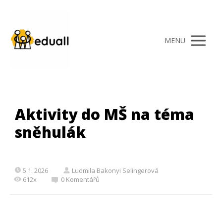
MENU
Aktivity do MŠ na téma
sněhulák
5.1. 2026
Ludmila Bakonyi Selingerová
612x
0 Komentářů