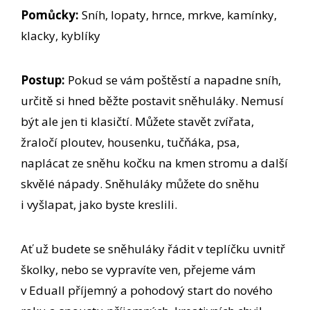
Pomůcky:
Sníh, lopaty, hrnce, mrkve, kamínky,
klacky, kyblíky
Postup:
Pokud se vám poštěstí a napadne sníh,
určitě si hned běžte postavit sněhuláky. Nemusí
být ale jen ti klasičtí. Můžete stavět zvířata,
žraločí ploutev, housenku, tučňáka, psa,
naplácat ze sněhu kočku na kmen stromu a další
skvělé nápady. Sněhuláky můžete do sněhu
i vyšlapat, jako byste kreslili.
Ať už budete se sněhuláky řádit v teplíčku uvnitř
školky, nebo se vypravíte ven, přejeme vám
v Eduall příjemný a pohodový start do nového