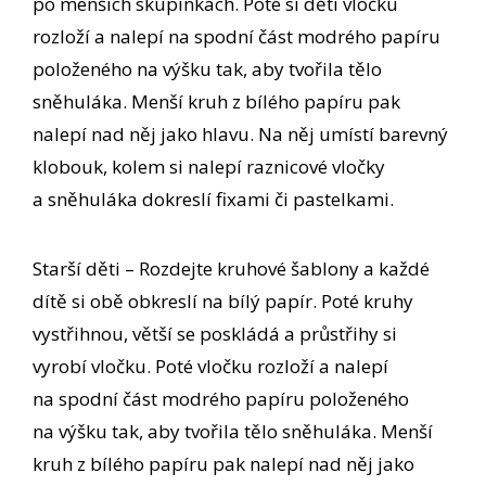
po menších skupinkách. Poté si děti vločku
rozloží a nalepí na spodní část modrého papíru
položeného na výšku tak, aby tvořila tělo
sněhuláka. Menší kruh z bílého papíru pak
nalepí nad něj jako hlavu. Na něj umístí barevný
klobouk, kolem si nalepí raznicové vločky
a sněhuláka dokreslí fixami či pastelkami.
Starší děti – Rozdejte kruhové šablony a každé
dítě si obě obkreslí na bílý papír. Poté kruhy
vystřihnou, větší se poskládá a průstřihy si
vyrobí vločku. Poté vločku rozloží a nalepí
na spodní část modrého papíru položeného
na výšku tak, aby tvořila tělo sněhuláka. Menší
kruh z bílého papíru pak nalepí nad něj jako