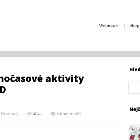
Webináře
Shop
Hle
nočasové aktivity
HD
Nejč
a Fenclová
404x
0 Komentářů