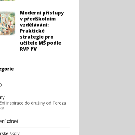
Moderní přístupy
v předškolním
vzdělávání:
Praktické
strategie pro
učitele MŠ podle
RVP PV
egorie
D
iny
ční inspirace do družiny od Tereza
ska
ní zdraví
řské školy