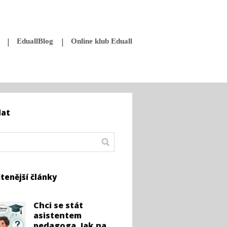
EduallBlog
Online klub Eduall
dat
tenější články
Chci se stát
asistentem
pedagoga. Jak na