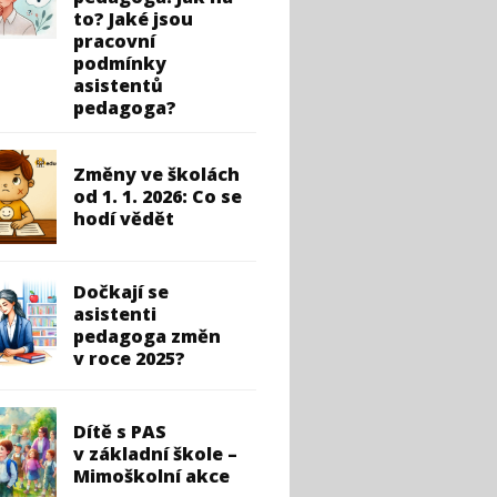
to? Jaké jsou
pracovní
podmínky
asistentů
pedagoga?
Změny ve školách
od 1. 1. 2026: Co se
hodí vědět
Dočkají se
asistenti
pedagoga změn
v roce 2025?
Dítě s PAS
v základní škole –
Mimoškolní akce