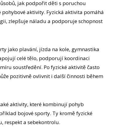
působů, jak podpořit děti s poruchou
é pohybové aktivity. Fyzická aktivita pomáhá
gii, zlepšuje náladu a podporuje schopnost
ty jako plavání, jízda na kole, gymnastika
zapojují celé tělo, podporují koordinaci
míru soustředění. Po fyzické aktivitě často
ůže pozitivně ovlivnit i další činnosti během
aké aktivity, které kombinují pohyb
apříklad bojové sporty. Ty kromě fyzické
nu, respekt a sebekontrolu.