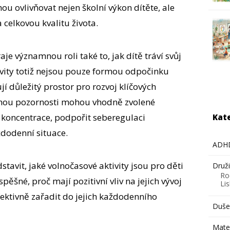
ou ovlivňovat nejen školní výkon dítěte, ale
 celkovou kvalitu života.
aje významnou roli také to, jak dítě tráví svůj
ivity totiž nejsou pouze formou odpočinku
í důležitý prostor pro rozvoj klíčových
chou pozornosti mohou vhodně zvolené
í koncentrace, podpořit seberegulaci
Kat
ždodenní situace.
ADH
stavit, jaké volnočasové aktivity jsou pro děti
Druž
Ro
ěšné, proč mají pozitivní vliv na jejich vývoj
Li
ektivně zařadit do jejich každodenního
Dušev
Mate