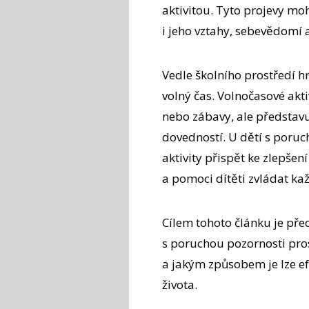
aktivitou. Tyto projevy moh
i jeho vztahy, sebevědomí a
Vedle školního prostředí hr
volný čas. Volnočasové akt
nebo zábavy, ale představuj
dovedností. U dětí s poru
aktivity přispět ke zlepšen
a pomoci dítěti zvládat ka
Cílem tohoto článku je před
s poruchou pozornosti prosp
a jakým způsobem je lze ef
života.