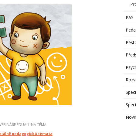
Pr
PAS
Peda
Pěst
Předs
Psyc
Rozvo
Speci
Speci
Novi
WEBINÁŘE EDUALL NA TÉMA
ciálně pedagogická témata