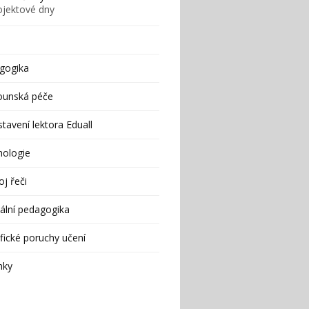
ojektové dny
gogika
ounská péče
tavení lektora Eduall
hologie
j řeči
ální pedagogika
fické poruchy učení
nky