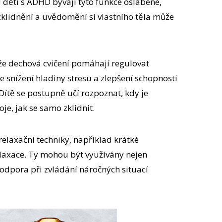
 dětí s ADHD bývají tyto funkce oslabené,
zklidnění a uvědomění si vlastního těla může
že dechová cvičení pomáhají regulovat
e snížení hladiny stresu a zlepšení schopnosti
Dítě se postupně učí rozpoznat, kdy je
oje, jak se samo zklidnit.
relaxační techniky, například krátké
elaxace. Ty mohou být využívány nejen
podpora při zvládání náročných situací