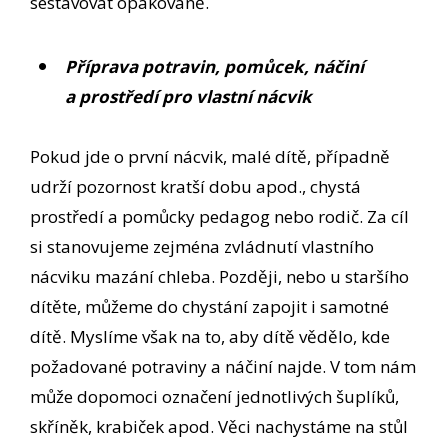
sestavovat opakovaně.
Příprava potravin, pomůcek, náčiní
a prostředí pro vlastní nácvik
Pokud jde o první nácvik, malé dítě, případně
udrží pozornost kratší dobu apod., chystá
prostředí a pomůcky pedagog nebo rodič. Za cíl
si stanovujeme zejména zvládnutí vlastního
nácviku mazání chleba. Později, nebo u staršího
dítěte, můžeme do chystání zapojit i samotné
dítě. Myslíme však na to, aby dítě vědělo, kde
požadované potraviny a náčiní najde. V tom nám
může dopomoci označení jednotlivých šuplíků,
skříněk, krabiček apod. Věci nachystáme na stůl