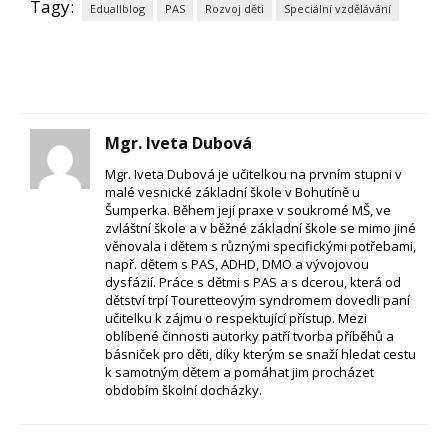
Tagy:
Eduallblog
PAS
Rozvoj děti
Speciální vzdělávání
Mgr. Iveta Dubová
Mgr. Iveta Dubová je učitelkou na prvním stupni v
malé vesnické základní škole v Bohutíně u
Šumperka. Během její praxe v soukromé MŠ, ve
zvláštní škole a v běžné základní škole se mimo jiné
věnovala i dětem s různými specifickými potřebami,
např. dětem s PAS, ADHD, DMO a vývojovou
dysfázií. Práce s dětmi s PAS a s dcerou, která od
dětství trpí Touretteovým syndromem dovedli paní
učitelku k zájmu o respektující přístup. Mezi
oblíbené činnosti autorky patří tvorba příběhů a
básniček pro děti, díky kterým se snaží hledat cestu
k samotným dětem a pomáhat jim procházet
obdobím školní docházky.