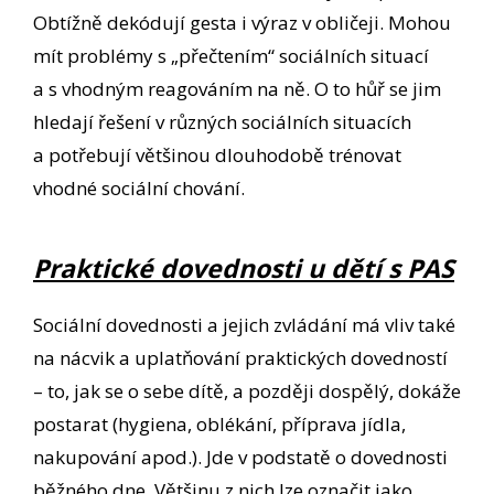
Obtížně dekódují gesta i výraz v obličeji. Mohou
mít problémy s „přečtením“ sociálních situací
a s vhodným reagováním na ně. O to hůř se jim
hledají řešení v různých sociálních situacích
a potřebují většinou dlouhodobě trénovat
vhodné sociální chování.
Praktické dovednosti u dětí s PAS
Sociální dovednosti a jejich zvládání má vliv také
na nácvik a uplatňování praktických dovedností
– to, jak se o sebe dítě, a později dospělý, dokáže
postarat (hygiena, oblékání, příprava jídla,
nakupování apod.). Jde v podstatě o dovednosti
běžného dne. Většinu z nich lze označit jako