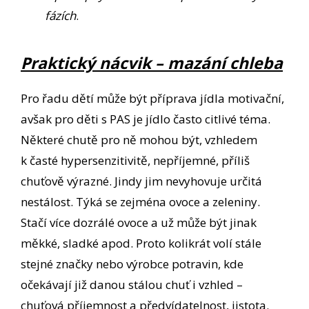
fázích
.
Praktický nácvik – mazání chleba
Pro řadu dětí může být příprava jídla motivační,
avšak pro děti s PAS je jídlo často citlivé téma.
Některé chutě pro ně mohou být, vzhledem
k časté hypersenzitivitě, nepříjemné, příliš
chuťově výrazné. Jindy jim nevyhovuje určitá
nestálost. Týká se zejména ovoce a zeleniny.
Stačí více dozrálé ovoce a už může být jinak
měkké, sladké apod. Proto kolikrát volí stále
stejné značky nebo výrobce potravin, kde
očekávají již danou stálou chuť i vzhled –
chuťová příjemnost a předvídatelnost, jistota.