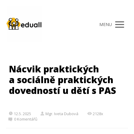
MENU
Nácvik praktických
a sociálně praktických
dovedností u dětí s PAS
12.5. 2025
Mgr. Iveta Dubová
2128x
0 Komentářů