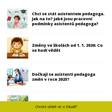
Chci se stát asistentem pedagoga.
Jak na to? Jaké jsou pracovní
podmínky asistentů pedagoga?
Změny ve školách od 1. 1. 2026: Co
se hodí vědět
Dočkají se asistenti pedagoga
změn v roce 2025?
Dítě s PAS v základní škole –
Chcete vědet víc o Eduall?
Mimoškolní akce