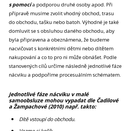
s pomocí
a podporou druhé osoby apod. Při
přípravě musíme zvolit vhodný obchod, trasu
do obchodu, tašku nebo batoh. Výhodné je také
domluvit se s obsluhou daného obchodu, aby
byla připravena a obeznámena, že budeme
nacvičovat s konkrétními dětmi nebo dítětem
nakupování a co to pro ni může obnášet. Podle
stanovených cílů určíme následně jednotlivé fáze
nácviku a podpoříme procesuálním schématem.
Jednotlivé fáze nácviku v malé
samoobsluze mohou vypadat dle Čadilové
a Žampachové (2010) např. takto:
Dítě vstoupí do obchodu.
Vezme si košík.