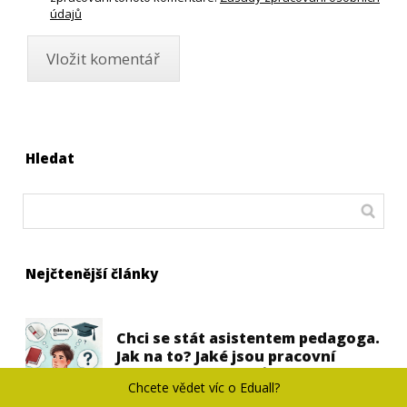
údajů
Hledat
Nejčtenější články
Chci se stát asistentem pedagoga.
Jak na to? Jaké jsou pracovní
podmínky asistentů pedagoga?
Chcete vědet víc o Eduall?