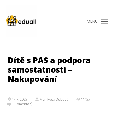
MENU
Dítě s PAS a podpora
samostatnosti –
Nakupování
14.7. 2025
Mgr. Iveta Dubová
1145x
0 Komentářů