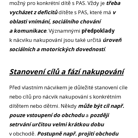
možný pro konkrétní dítě s PAS. Vždy je
třeba
vycházet z deficitů
dítěte s PAS, které má
v
oblasti
vnímání, sociálního chování
a komunikace
. Významnými
předpoklady
k nácviku nakupování jsou také určitá
úroveň
sociálních a motorických dovedností
.
Stanovení cílů a fází nakupování
Před vlastním nácvikem je důležité stanovení cíle
nebo cílů pro nácvik nakupování s konkrétním
dítětem nebo dětmi. Někdy
může být cíl např.
pouze vstoupení do obchodu
a
později
setrvání určitou velmi krátkou dobu
v obchodě.
Postupně např. projití obchodu