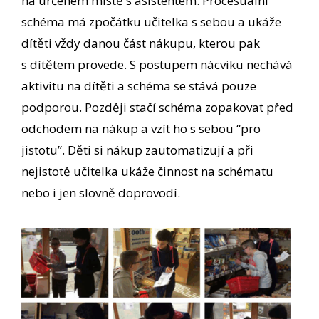
na určeném místě s asistentem. Procesuální
schéma má zpočátku učitelka s sebou a ukáže
dítěti vždy danou část nákupu, kterou pak
s dítětem provede. S postupem nácviku nechává
aktivitu na dítěti a schéma se stává pouze
podporou. Později stačí schéma zopakovat před
odchodem na nákup a vzít ho s sebou “pro
jistotu”. Děti si nákup zautomatizují a při
nejistotě učitelka ukáže činnost na schématu
nebo i jen slovně doprovodí.