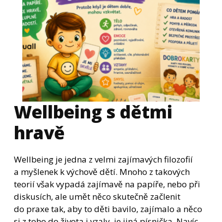
Wellbeing s dětmi
hravě
Wellbeing je jedna z velmi zajímavých filozofií
a myšlenek k výchově dětí. Mnoho z takových
teorií však vypadá zajímavě na papíře, nebo při
diskusích, ale umět něco skutečně začlenit
do praxe tak, aby to děti bavilo, zajímalo a něco
si z toho do života i vzaly, je jiná písnička. Navíc