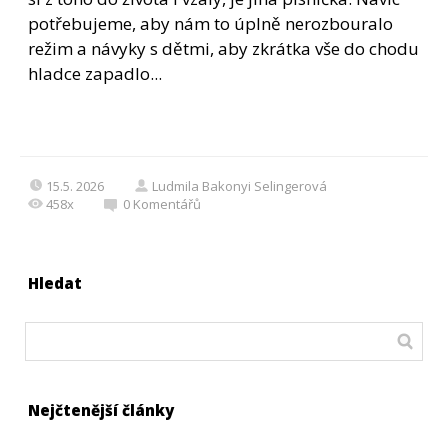
potřebujeme, aby nám to úplně nerozbouralo
režim a návyky s dětmi, aby zkrátka vše do chodu
hladce zapadlo...
15.5. 2026
Ludmila Bakonyi Selingerová
458x
0
Komentářů
Hledat
Nejčtenější články