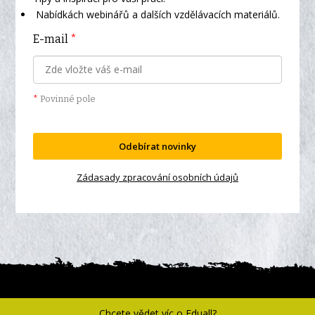
Nabídkách webinářů a dalších vzdělávacích materiálů.
E-mail
*
*
Povinné pole
Odebírat novinky
Zádasady zpracování osobních údajů
© 2026 Online vzdělávací klub eduall
Chcete vědet víc o Eduall?