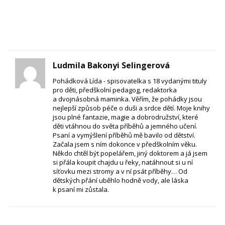
Ludmila Bakonyi Selingerová
Pohádková Lída - spisovatelka s 18 vydanými tituly
pro děti, předškolní pedagog, redaktorka
a dvojnásobná maminka. Věřím, že pohádky jsou
nejlepší způsob péče o duši a srdce dětí. Moje knihy
jsou plné fantazie, magie a dobrodružství, které
děti vtáhnou do světa příběhů a jemného učení.
Psaní a vymýšlení příběhů mě bavilo od dětství.
Začala jsem s ním dokonce v předškolním věku.
Někdo chtěl být popelářem, jiný doktorem a já jsem
si přála koupit chajdu u řeky, natáhnout si u ní
síťovku mezi stromy a v ní psát příběhy… Od
dětských přání uběhlo hodně vody, ale láska
k psaní mi zůstala.