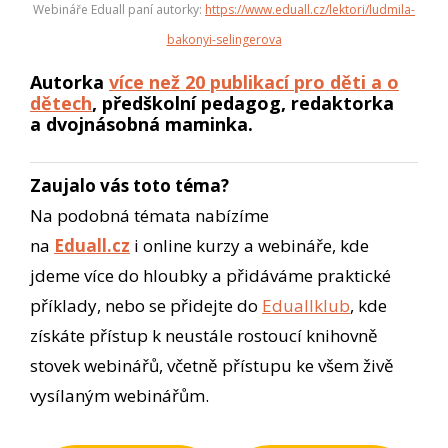
Webináře Eduall paní autorky:
https://www.eduall.cz/lektori/ludmila-
bakonyi-selingerova
Autorka
více než 20 publikací pro děti a o
dětech
, předškolní pedagog, redaktorka
a dvojnásobná maminka.
Zaujalo vás toto téma?
Na podobná témata nabízíme
na
Eduall.cz
i online kurzy a webináře, kde
jdeme více do hloubky a přidáváme praktické
příklady, nebo se přidejte do
Eduallklub
, kde
získáte přístup k neustále rostoucí knihovně
stovek webinářů, včetně přístupu ke všem živě
vysílaným webinářům.