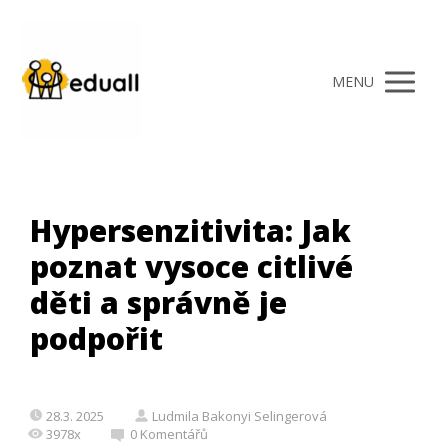
MENU
Hypersenzitivita: Jak
poznat vysoce citlivé
děti a správně je
podpořit
28.3. 2025
Ludmila Bakonyi Selingerová
3978x
0 Komentářů