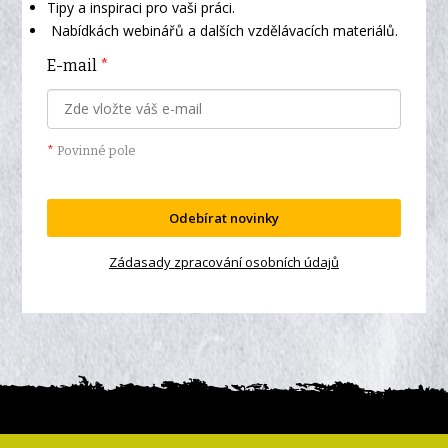
Tipy a inspiraci pro vaši práci.
Nabídkách webinářů a dalších vzdělávacích materiálů.
E-mail
*
*
Povinné pole
Odebírat novinky
Zádasady zpracování osobních údajů
© 2026 Online vzdělávací klub eduall