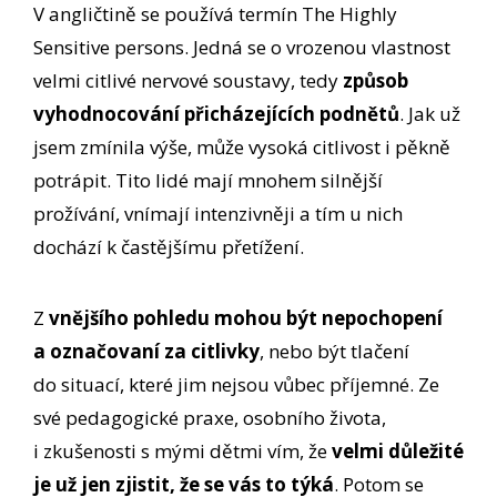
V angličtině se používá termín The Highly
Sensitive persons. Jedná se o vrozenou vlastnost
velmi citlivé nervové soustavy, tedy
způsob
vyhodnocování přicházejících podnětů
. Jak už
jsem zmínila výše, může vysoká citlivost i pěkně
potrápit. Tito lidé mají mnohem silnější
prožívání, vnímají intenzivněji a tím u nich
dochází k častějšímu přetížení.
Z
vnějšího pohledu mohou být nepochopení
a označovaní za citlivky
, nebo být tlačení
do situací, které jim nejsou vůbec příjemné. Ze
své pedagogické praxe, osobního života,
i zkušenosti s mými dětmi vím, že
velmi důležité
je už jen zjistit, že se vás to týká
. Potom se