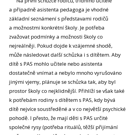
Na první schůzce rodičů, třídního učitele
a případně asistenta pedagoga je vhodné
základní seznámení s představami rodičů
a možnostmi konkrétní školy. Je potřeba
zvažovat podmínky a možnosti školy co
nejreálněji. Pokud dojde k vzájemné shodě,
může následovat další schůzka i s dítětem. Aby
dítě s PAS mohlo učitele nebo asistenta
dostatečně vnímat a nebylo mnoho vyrušováno
jinými vjemy, plánuje se schůzka tak, aby byl
prostor školy co nejklidnější. Přihlíží se však také
k potřebám rodiny s dítětem s PAS, kdy bývá
dítě nejvíce soustředěné a v co největší psychické
pohodě. I přesto, že mají děti s PAS určité
společné rysy (potřeba rituálů, těžší přijímání