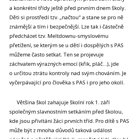
a konkrétní třídy ještě před prvním dnem školy.
Děti si prostředí tzv. „načtou“ a stane se pro ně
známější a tím i bezpečnější. Lze tak i částečně
předcházet tzv. Meltdownu-smyslovému
přetížení, se kterým se u dětí i dospělých s PAS
můžeme často setkat. Ten se projevuje
záchvatem výrazných emocí (křik, pláč…), jde
o určitou ztrátu kontroly nad svým chováním. Je
vyčerpávající pro člověka s PAS i pro jeho okolí.
Většina škol zahajuje školní rok 1. září
společným slavnostním setkáním před školou,
kde jsou přivítáni žáci prvních tříd. Pro dítě s PAS
může být z mnoha důvodů taková událost