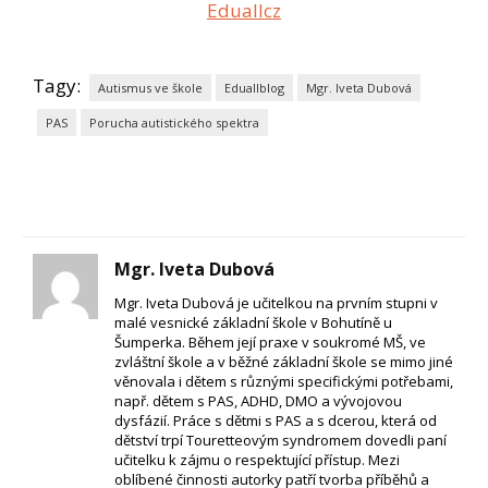
Eduallcz
Tagy:
Autismus ve škole
Eduallblog
Mgr. Iveta Dubová
PAS
Porucha autistického spektra
Mgr. Iveta Dubová
Mgr. Iveta Dubová je učitelkou na prvním stupni v
malé vesnické základní škole v Bohutíně u
Šumperka. Během její praxe v soukromé MŠ, ve
zvláštní škole a v běžné základní škole se mimo jiné
věnovala i dětem s různými specifickými potřebami,
např. dětem s PAS, ADHD, DMO a vývojovou
dysfázií. Práce s dětmi s PAS a s dcerou, která od
dětství trpí Touretteovým syndromem dovedli paní
učitelku k zájmu o respektující přístup. Mezi
oblíbené činnosti autorky patří tvorba příběhů a