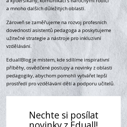
a kyberšikany, komunikaci s náročnými rodiči
a mnoho dalších důležitých oblastí.
Zároveň se zaměřujeme na rozvoj profesních
dovedností asistentů pedagoga a poskytujeme
užitečné strategie a nástroje pro inkluzivní
vzdělávání.
EduallBlog je místem, kde sdílíme inspirativní
příběhy, osvědčené postupy a novinky z oblasti
pedagogiky, abychom pomohli vytvářet lepší
prostředí pro vzdělávání dětí a podporu učitelů.
Nechte si posílat
novinky z Eduall!