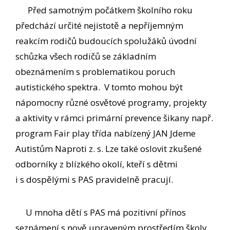
Před samotným počátkem školního roku
předchází určité nejistotě a nepříjemným
reakcím rodičů budoucích spolužáků úvodní
schůzka všech rodičů se základním
obeznámením s problematikou poruch
autistického spektra. V tomto mohou být
nápomocny různé osvětové programy, projekty
a aktivity v rámci primární prevence šikany např.
program Fair play třída nabízený JAN Jdeme
Autistům Naproti z. s. Lze také oslovit zkušené
odborníky z blízkého okolí, kteří s dětmi
i s dospělými s PAS pravidelně pracují.
U mnoha dětí s PAS má pozitivní přínos
seznámení s nově upraveným prostředím školy