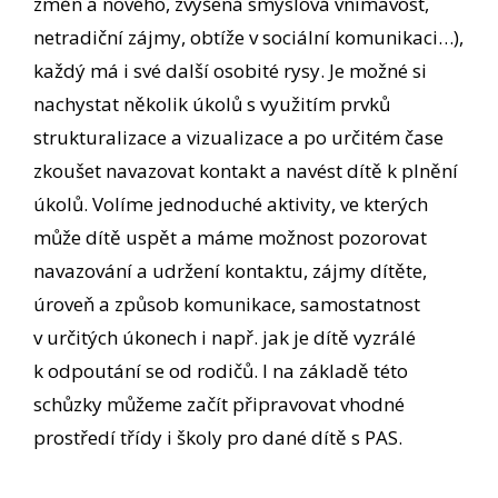
změn a nového, zvýšená smyslová vnímavost,
netradiční zájmy, obtíže v sociální komunikaci…),
každý má i své další osobité rysy. Je možné si
nachystat několik úkolů s využitím prvků
strukturalizace a vizualizace a po určitém čase
zkoušet navazovat kontakt a navést dítě k plnění
úkolů. Volíme jednoduché aktivity, ve kterých
může dítě uspět a máme možnost pozorovat
navazování a udržení kontaktu, zájmy dítěte,
úroveň a způsob komunikace, samostatnost
v určitých úkonech i např. jak je dítě vyzrálé
k odpoutání se od rodičů. I na základě této
schůzky můžeme začít připravovat vhodné
prostředí třídy i školy pro dané dítě s PAS.