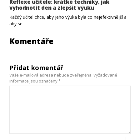
Reflexe učitele: krátké techniky, jak
vyhodnotit den a zlepšit výuku
Každý učitel chce, aby jeho výuka byla co nejefektivnější a
aby se…
Komentáře
Přidat komentář
Vaše e-mailová adresa nebude zveřejněna.
Vyžadované
informace jsou označeny
*