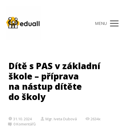
MENU
Dítě s PAS v základní
škole – příprava
na nástup dítěte
do školy
31.10. 2024
Mgr. Iveta Dubová
2634x
0 Komentářů