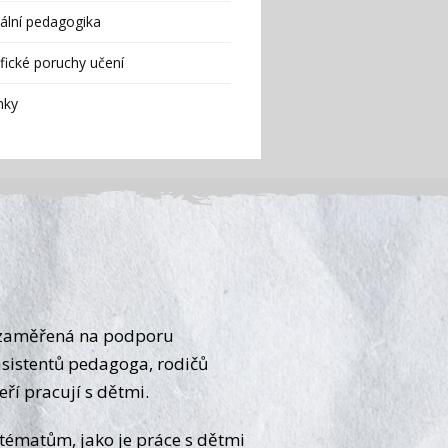
ální pedagogika
fické poruchy učení
nky
G
a zaměřená na podporu
asistentů pedagoga, rodičů
eří pracují s dětmi.
tématům, jako je práce s dětmi