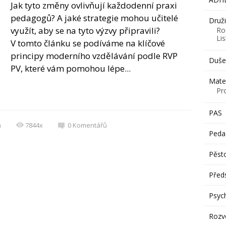
Jak tyto změny ovlivňují každodenní praxi
pedagogů? A jaké strategie mohou učitelé
Druž
využít, aby se na tyto výzvy připravili?
Ro
Li
V tomto článku se podíváme na klíčové
principy moderního vzdělávání podle RVP
Dušev
PV, které vám pomohou lépe...
Mate
Pr
PAS
h
7844x
0
Komentářů
Peda
Pěst
Předs
Psyc
Rozvo