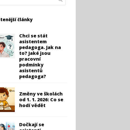
tenější články
Chci se stát
asistentem
pedagoga. Jak na
to? Jaké jsou
pracovní
podmínky
asistentů
pedagoga?
Změny ve školách
od 1. 1. 2026: Co se
hodí vědět
Dočkají se