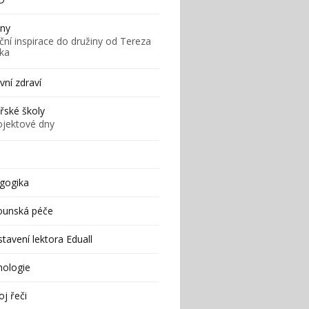
iny
ční inspirace do družiny od Tereza
ska
ní zdraví
řské školy
ojektové dny
gogika
ounská péče
tavení lektora Eduall
hologie
j řeči