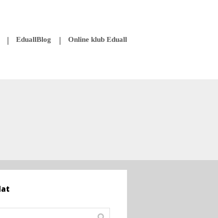
EduallBlog
Online klub Eduall
dat