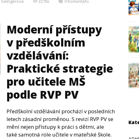
 Selingerová
2270x
0
Komentářů
Moderní přístupy
v předškolním
vzdělávání:
Praktické strategie
pro učitele MŠ
podle RVP PV
Předškolní vzdělávání prochází v posledních
letech zásadní proměnou. S revizí RVP PV se
Kat
mění nejen přístupy k práci s dětmi, ale
také samotná role učitele v mateřské škole.
ADH