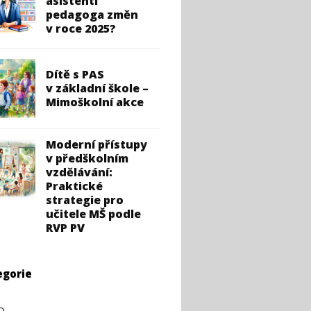
asistenti
pedagoga změn
v roce 2025?
Dítě s PAS
v základní škole –
Mimoškolní akce
Moderní přístupy
v předškolním
vzdělávání:
Praktické
strategie pro
učitele MŠ podle
RVP PV
egorie
D