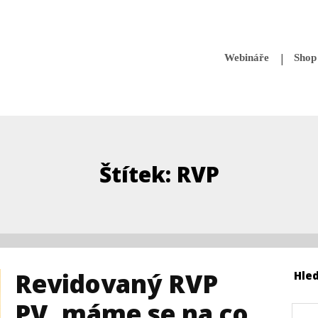
Webináře
Shop
Štítek: RVP
Revidovaný RVP
Hle
PV, máme se na co