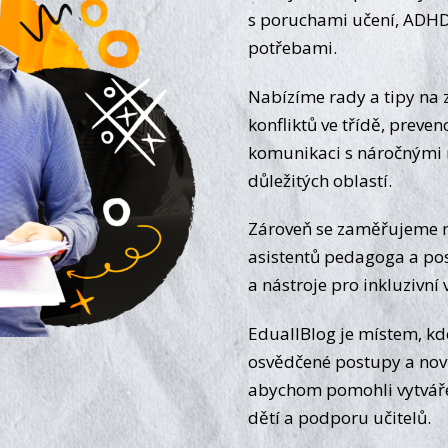
s poruchami učení, ADHD
potřebami.
Nabízíme rady a tipy na z
konfliktů ve třídě, preven
komunikaci s náročnými 
důležitých oblastí.
Zároveň se zaměřujeme n
asistentů pedagoga a pos
a nástroje pro inkluzivní 
EduallBlog je místem, kde
osvědčené postupy a novi
abychom pomohli vytvářet
dětí a podporu učitelů.