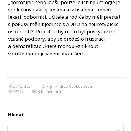
„normální“ nebo lepší, pouze jejich neurologie je
společností akceptována a schválena.Trenéři,
lékaři, odborníci, učitelé a rodiče by měli přestat
s pokusy měnit jedince s ADHD na neurotypické
osobnosti*. Prioritou by mělo být poskytování
včasné podpory, aby se předešlo frustraci
a demoralizaci, které mohou vzniknout
v důsledku boje v neurotypickém...
27.12. 2024
Mgr. Andrea Čapkovičová
1521x
0
Komentářů
Hledat