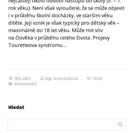
nejčastěji okolo období nástupu do školy (5. – 7.
rok věku). Není však vyloučené, že se může objevit
i v průběhu školní docházky, ve starším věku
dítěte. Její vznik je však typický pro dětský věk –
maximálně do 18 let věku. Může mít vliv
na člověka v průběhu celého života. Projevy
Touretteova syndromu...
18.6. 2025
Mgr. Iveta Dubová
1329x
0
Komentářů
Hledat