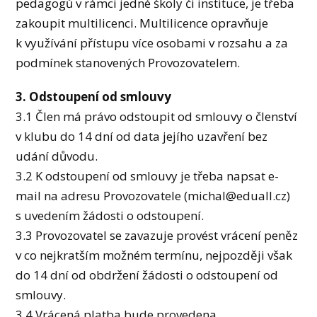
pedagogů v rámci jedné školy či instituce, je třeba
zakoupit multilicenci. Multilicence opravňuje
k využívání přístupu více osobami v rozsahu a za
podmínek stanovených Provozovatelem.
3. Odstoupení od smlouvy
3.1 Člen má právo odstoupit od smlouvy o členství
v klubu do 14 dní od data jejího uzavření bez
udání důvodu.
3.2 K odstoupení od smlouvy je třeba napsat e-
mail na adresu Provozovatele (michal@eduall.cz)
s uvedením žádosti o odstoupení.
3.3 Provozovatel se zavazuje provést vrácení peněz
v co nejkratším možném termínu, nejpozději však
do 14 dní od obdržení žádosti o odstoupení od
smlouvy.
3.4 Vrácená platba bude provedena