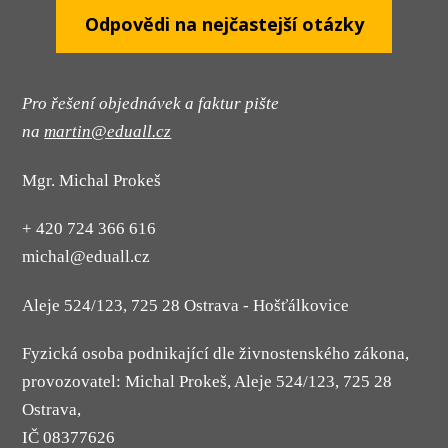
Odpovědi na nejčastejší otázky
Pro řešení objednávek a faktur pište
na
martin@eduall.cz
Mgr. Michal Prokeš
+ 420 724 366 616
michal@eduall.cz
Aleje 524/123, 725 28 Ostrava - Hošťálkovice
Fyzická osoba podnikající dle živnostenského zákona,
provozovatel: Michal Prokeš, Aleje 524/123, 725 28
Ostrava,
IČ 08377626